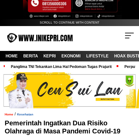
SCROLL TO CONTINUE WITH CONTENT
HOME
BERITA
KEPRI
EKONOMI
LIFESTYLE
HOAX BUST
Panglima TNI Tekankan Lima Hal Pedoman Tugas Prajurit
Perputa
/
Home
Kesehatan
Pemerintah Ingatkan Dua Risiko
Olahraga di Masa Pandemi Covid-19