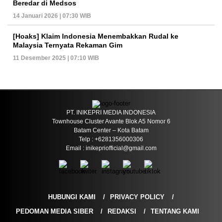
Beredar di Medsos
14 Januari 2026 | 07:30 WIB
[Hoaks] Klaim Indonesia Menembakkan Rudal ke
Malaysia Ternyata Rekaman Gim
11 Desember 2025 | 07:10 WIB
PT. INIKEPRI MEDIA INDONESIA
Townhouse Cluster Avante Blok A5 Nomor 6
Batam Center – Kota Batam
Telp : +6281356000306
Email : inikepriofficial@gmail.com
HUBUNGI KAMI
PRIVACY POLICY
PEDOMAN MEDIA SIBER
REDAKSI
TENTANG KAMI