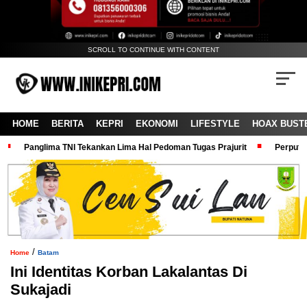
SCROLL TO CONTINUE WITH CONTENT
HOME
BERITA
KEPRI
EKONOMI
LIFESTYLE
HOAX BUST
Panglima TNI Tekankan Lima Hal Pedoman Tugas Prajurit
Perputa
/
Home
Batam
Ini Identitas Korban Lakalantas Di
Sukajadi