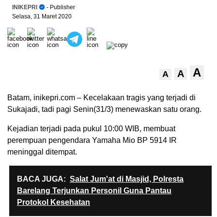
INIKEPRI
- Publisher
Selasa, 31 Maret 2020
A
A
A
Batam, inikepri.com – Kecelakaan tragis yang terjadi di
Sukajadi, tadi pagi Senin(31/3) menewaskan satu orang.
Kejadian terjadi pada pukul 10:00 WIB, membuat
perempuan pengendara Yamaha Mio BP 5914 IR
meninggal ditempat.
BACA JUGA:
Salat Jum'at di Masjid, Polresta
Barelang Terjunkan Personil Guna Pantau
Protokol Kesehatan