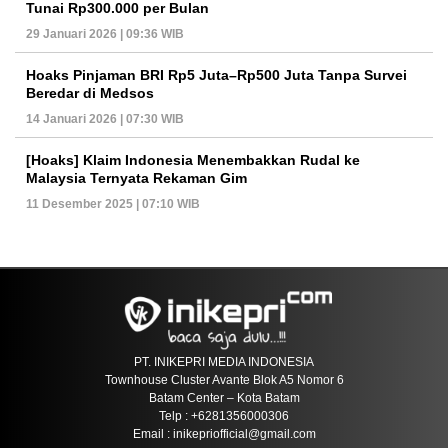
Tunai Rp300.000 per Bulan
29 Januari 2026 | 09:36 WIB
Hoaks Pinjaman BRI Rp5 Juta–Rp500 Juta Tanpa Survei
Beredar di Medsos
14 Januari 2026 | 07:30 WIB
[Hoaks] Klaim Indonesia Menembakkan Rudal ke
Malaysia Ternyata Rekaman Gim
11 Desember 2025 | 07:10 WIB
PT. INIKEPRI MEDIA INDONESIA
Townhouse Cluster Avante Blok A5 Nomor 6
Batam Center – Kota Batam
Telp : +6281356000306
Email : inikepriofficial@gmail.com