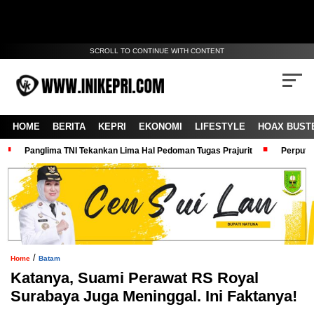
SCROLL TO CONTINUE WITH CONTENT
HOME
BERITA
KEPRI
EKONOMI
LIFESTYLE
HOAX BUST
Panglima TNI Tekankan Lima Hal Pedoman Tugas Prajurit
Perputa
/
Home
Batam
Katanya, Suami Perawat RS Royal
Surabaya Juga Meninggal. Ini Faktanya!