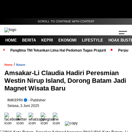
SCROLL TO CONTINUE WITH CONTENT
HOME
BERITA
KEPRI
EKONOMI
LIFESTYLE
HOAX BUST
Panglima TNI Tekankan Lima Hal Pedoman Tugas Prajurit
Perputa
/
Home
Batam
Amsakar-Li Claudia Hadiri Peresmian
Westin Nirup Island, Dorong Batam Jadi
Magnet Wisata Baru
INIKEPRI
- Publisher
Selasa, 3 Juni 2025