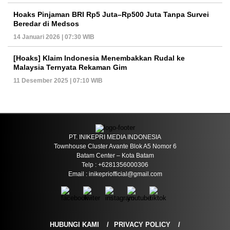
Hoaks Pinjaman BRI Rp5 Juta–Rp500 Juta Tanpa Survei
Beredar di Medsos
14 Januari 2026 | 07:30 WIB
[Hoaks] Klaim Indonesia Menembakkan Rudal ke
Malaysia Ternyata Rekaman Gim
11 Desember 2025 | 07:10 WIB
PT. INIKEPRI MEDIA INDONESIA
Townhouse Cluster Avante Blok A5 Nomor 6
Batam Center – Kota Batam
Telp : +6281356000306
Email : inikepriofficial@gmail.com
HUBUNGI KAMI
PRIVACY POLICY