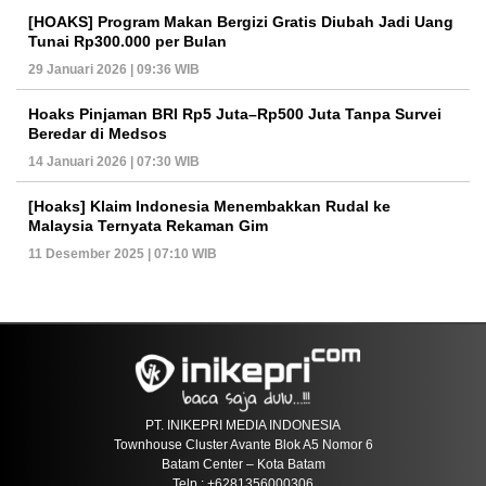
[HOAKS] Program Makan Bergizi Gratis Diubah Jadi Uang
Tunai Rp300.000 per Bulan
29 Januari 2026 | 09:36 WIB
Hoaks Pinjaman BRI Rp5 Juta–Rp500 Juta Tanpa Survei
Beredar di Medsos
14 Januari 2026 | 07:30 WIB
[Hoaks] Klaim Indonesia Menembakkan Rudal ke
Malaysia Ternyata Rekaman Gim
11 Desember 2025 | 07:10 WIB
PT. INIKEPRI MEDIA INDONESIA
Townhouse Cluster Avante Blok A5 Nomor 6
Batam Center – Kota Batam
Telp : +6281356000306