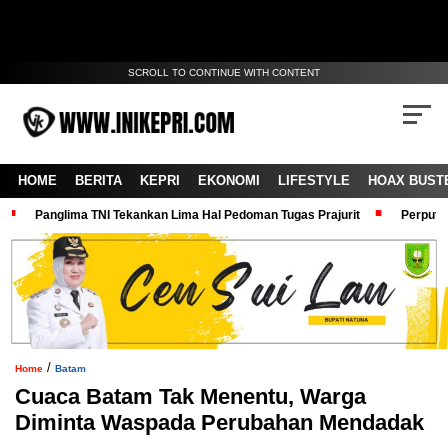
SCROLL TO CONTINUE WITH CONTENT
HOME
BERITA
KEPRI
EKONOMI
LIFESTYLE
HOAX BUST
Panglima TNI Tekankan Lima Hal Pedoman Tugas Prajurit
Perputa
/
Home
Batam
Cuaca Batam Tak Menentu, Warga
Diminta Waspada Perubahan Mendadak