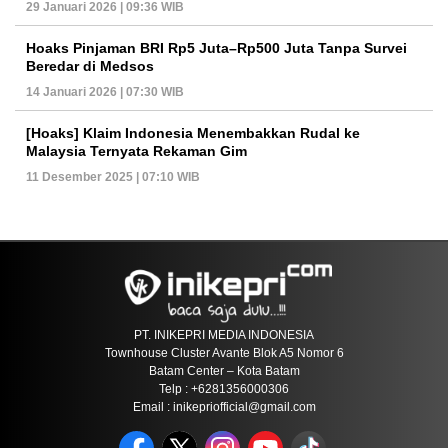
29 Januari 2026 | 09:36 WIB
Hoaks Pinjaman BRI Rp5 Juta–Rp500 Juta Tanpa Survei
Beredar di Medsos
14 Januari 2026 | 07:30 WIB
[Hoaks] Klaim Indonesia Menembakkan Rudal ke
Malaysia Ternyata Rekaman Gim
11 Desember 2025 | 07:10 WIB
PT. INIKEPRI MEDIA INDONESIA
Townhouse Cluster Avante Blok A5 Nomor 6
Batam Center – Kota Batam
Telp : +6281356000306
Email : inikepriofficial@gmail.com