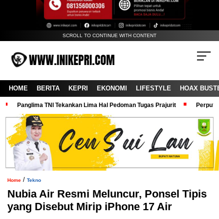
SCROLL TO CONTINUE WITH CONTENT
HOME
BERITA
KEPRI
EKONOMI
LIFESTYLE
HOAX BUST
Panglima TNI Tekankan Lima Hal Pedoman Tugas Prajurit
Perputa
/
Home
Tekno
Nubia Air Resmi Meluncur, Ponsel Tipis
yang Disebut Mirip iPhone 17 Air