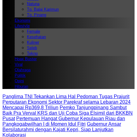
Natuna
Tg. Balai Karimun
Tg. Pinang
Ekonomi
Lifestyle
Female
Kesehatan
Kuliner
Seleb
Tekno
Hoax Buster
Viral
Olahraga
Politik
Opini
Hiburan
Panglima TNI Tekankan Lima Hal Pedoman Tugas Prajurit
Perputaran Ekonomi Sektor Parekraf selama Lebaran 2024
Mencapai Rp369,8 Triliun
Pemko Tanjungpinang Sambut
Baik Pra Verval KRS dan Uji Coba Siga Elsimil dari BKKBN
Pusat
Pertemuan Hangat Gubernur Kepulauan Riau dan
Pangkogabwilhan I di Momen Idul Fitri
Gubernur Ansar
Bersilaturahmi dengan Kajati Kepri, Siap Lanjutkan
Kolaborasi