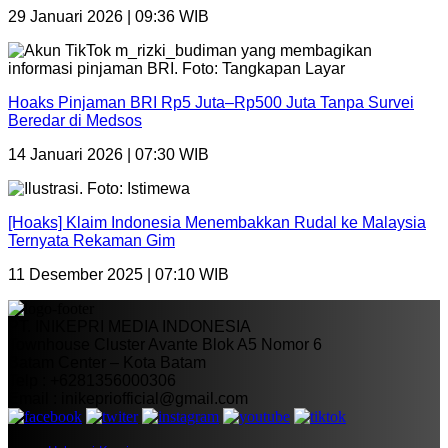
29 Januari 2026 | 09:36 WIB
Hoaks Pinjaman BRI Rp5 Juta–Rp500 Juta Tanpa Survei
Beredar di Medsos
14 Januari 2026 | 07:30 WIB
[Hoaks] Klaim Indonesia Menembakkan Rudal ke Malaysia
Ternyata Rekaman Gim
11 Desember 2025 | 07:10 WIB
PT. INIKEPRI MEDIA INDONESIA
Townhouse Cluster Avante Blok A5 Nomor 6
Batam Center – Kota Batam
Telp : +6281356000306
Email : inikepriofficial@gmail.com