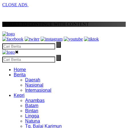
CLOSE ADS
SCROLL TO CONTINUE WITH CONTENT
✖
Home
Berita
Daerah
Nasional
Internasional
Kepri
Anambas
Batam
Bintan
Lingga
Natuna
Tg. Balai Karimun