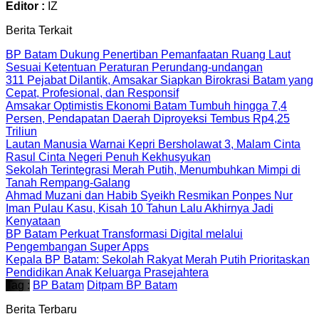
Editor :
IZ
Berita Terkait
BP Batam Dukung Penertiban Pemanfaatan Ruang Laut
Sesuai Ketentuan Peraturan Perundang-undangan
311 Pejabat Dilantik, Amsakar Siapkan Birokrasi Batam yang
Cepat, Profesional, dan Responsif
Amsakar Optimistis Ekonomi Batam Tumbuh hingga 7,4
Persen, Pendapatan Daerah Diproyeksi Tembus Rp4,25
Triliun
Lautan Manusia Warnai Kepri Bersholawat 3, Malam Cinta
Rasul Cinta Negeri Penuh Kekhusyukan
Sekolah Terintegrasi Merah Putih, Menumbuhkan Mimpi di
Tanah Rempang-Galang
Ahmad Muzani dan Habib Syeikh Resmikan Ponpes Nur
Iman Pulau Kasu, Kisah 10 Tahun Lalu Akhirnya Jadi
Kenyataan
BP Batam Perkuat Transformasi Digital melalui
Pengembangan Super Apps
Kepala BP Batam: Sekolah Rakyat Merah Putih Prioritaskan
Pendidikan Anak Keluarga Prasejahtera
Tag :
BP Batam
Ditpam BP Batam
Berita Terbaru