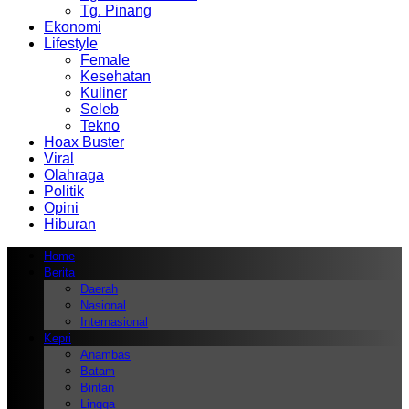
Tg. Pinang
Ekonomi
Lifestyle
Female
Kesehatan
Kuliner
Seleb
Tekno
Hoax Buster
Viral
Olahraga
Politik
Opini
Hiburan
Home
Berita
Daerah
Nasional
Internasional
Kepri
Anambas
Batam
Bintan
Lingga