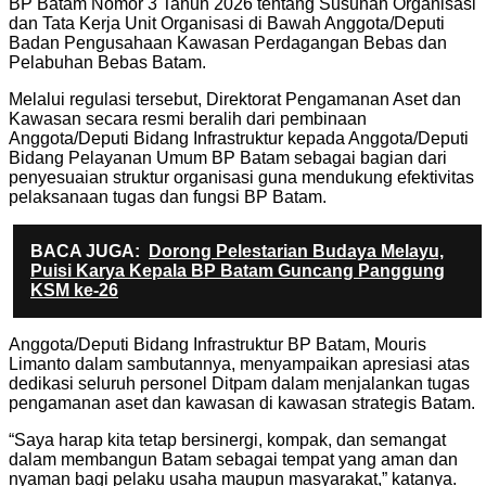
BP Batam Nomor 3 Tahun 2026 tentang Susunan Organisasi
dan Tata Kerja Unit Organisasi di Bawah Anggota/Deputi
Badan Pengusahaan Kawasan Perdagangan Bebas dan
Pelabuhan Bebas Batam.
Melalui regulasi tersebut, Direktorat Pengamanan Aset dan
Kawasan secara resmi beralih dari pembinaan
Anggota/Deputi Bidang Infrastruktur kepada Anggota/Deputi
Bidang Pelayanan Umum BP Batam sebagai bagian dari
penyesuaian struktur organisasi guna mendukung efektivitas
pelaksanaan tugas dan fungsi BP Batam.
BACA JUGA:
Dorong Pelestarian Budaya Melayu,
Puisi Karya Kepala BP Batam Guncang Panggung
KSM ke-26
Anggota/Deputi Bidang Infrastruktur BP Batam, Mouris
Limanto dalam sambutannya, menyampaikan apresiasi atas
dedikasi seluruh personel Ditpam dalam menjalankan tugas
pengamanan aset dan kawasan di kawasan strategis Batam.
“Saya harap kita tetap bersinergi, kompak, dan semangat
dalam membangun Batam sebagai tempat yang aman dan
nyaman bagi pelaku usaha maupun masyarakat,” katanya.