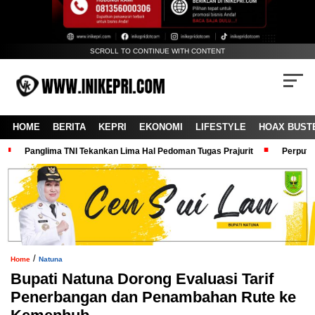
SCROLL TO CONTINUE WITH CONTENT
HOME
BERITA
KEPRI
EKONOMI
LIFESTYLE
HOAX BUST
Panglima TNI Tekankan Lima Hal Pedoman Tugas Prajurit
Perputa
/
Home
Natuna
Bupati Natuna Dorong Evaluasi Tarif
Penerbangan dan Penambahan Rute ke