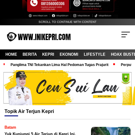
SCROLL TO CONTINUE WITH CONTENT
HOME
BERITA
KEPRI
EKONOMI
LIFESTYLE
HOAX BUST
Panglima TNI Tekankan Lima Hal Pedoman Tugas Prajurit
Perputa
Topik
Air Terjun Kepri
Batam
Yuk Kunjungi 5 Air Terjun di Kepri Ini,