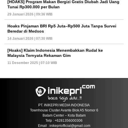
[HOAKS] Program Makan Bergizi Gratis Diubah Jadi Uang
Tunai Rp300.000 per Bulan
29 Januari 2026 | 09:36 WIB
Hoaks Pinjaman BRI Rp5 Juta–Rp500 Juta Tanpa Survei
Beredar di Medsos
14 Januari 2026 | 07:30 WIB
[Hoaks] Klaim Indonesia Menembakkan Rudal ke
Malaysia Ternyata Rekaman Gim
11 Desember 2025 | 07:10 WIB
PT. INIKEPRI MEDIA INDONESIA
Townhouse Cluster Avante Blok A5 Nomor 6
Batam Center – Kota Batam
Telp : +6281356000306
Email : inikepriofficial@gmail.com