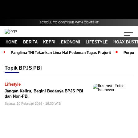
SCROLL TO CONTINUE WITH CONTENT
HOME
BERITA
KEPRI
EKONOMI
LIFESTYLE
HOAX BUST
Panglima TNI Tekankan Lima Hal Pedoman Tugas Prajurit
Perputa
Topik
BPJS PBI
Lifestyle
Jangan Keliru, Begini Bedanya BPJS PBI
dan Non-PBI
Selasa, 10 Februari 2026 - 16:30 WIB