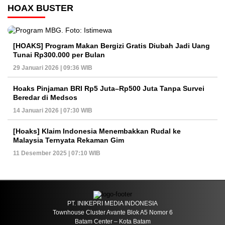
HOAX BUSTER
[HOAKS] Program Makan Bergizi Gratis Diubah Jadi Uang
Tunai Rp300.000 per Bulan
29 Januari 2026 | 09:36 WIB
Hoaks Pinjaman BRI Rp5 Juta–Rp500 Juta Tanpa Survei
Beredar di Medsos
14 Januari 2026 | 07:30 WIB
[Hoaks] Klaim Indonesia Menembakkan Rudal ke
Malaysia Ternyata Rekaman Gim
11 Desember 2025 | 07:10 WIB
PT. INIKEPRI MEDIA INDONESIA
Townhouse Cluster Avante Blok A5 Nomor 6
Batam Center – Kota Batam