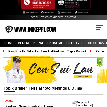
SCROLL TO CONTINUE WITH CONTENT
HOME
BERITA
KEPRI
EKONOMI
LIFESTYLE
HOAX BUST
Panglima TNI Tekankan Lima Hal Pedoman Tugas Prajurit
Perputa
Topik
Brigjen TNI Harnoto Meninggal Dunia
Batam
[Breaking News] Innalilahi, Danrem