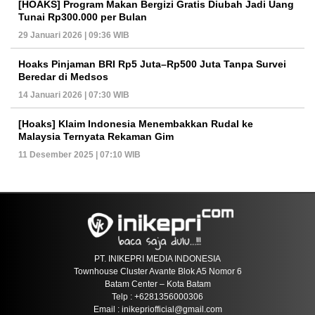
[HOAKS] Program Makan Bergizi Gratis Diubah Jadi Uang
Tunai Rp300.000 per Bulan
29 Januari 2026 | 09:36 WIB
Hoaks Pinjaman BRI Rp5 Juta–Rp500 Juta Tanpa Survei
Beredar di Medsos
14 Januari 2026 | 07:30 WIB
[Hoaks] Klaim Indonesia Menembakkan Rudal ke
Malaysia Ternyata Rekaman Gim
11 Desember 2025 | 07:10 WIB
PT. INIKEPRI MEDIA INDONESIA
Townhouse Cluster Avante Blok A5 Nomor 6
Batam Center – Kota Batam
Telp : +6281356000306
Email : inikepriofficial@gmail.com