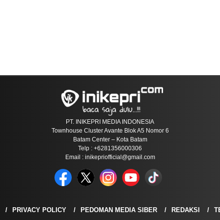
PT. INIKEPRI MEDIA INDONESIA
Townhouse Cluster Avante Blok A5 Nomor 6
Batam Center – Kota Batam
Telp : +6281356000306
Email : inikepriofficial@gmail.com
PRIVACY POLICY
PEDOMAN MEDIA SIBER
REDAKSI
T