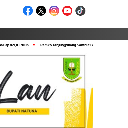
i Rp369,8 Triliun
Pemko Tanjungpinang Sambut Baik Pra Verval KRS dan