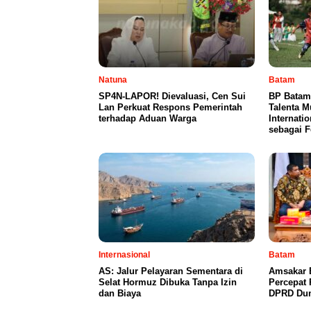
Natuna
Batam
SP4N-LAPOR! Dievaluasi, Cen Sui
BP Batam
Lan Perkuat Respons Pemerintah
Talenta 
terhadap Aduan Warga
Internati
sebagai F
Internasional
Batam
AS: Jalur Pelayaran Sementara di
Amsakar 
Selat Hormuz Dibuka Tanpa Izin
Percepat
dan Biaya
DPRD Du