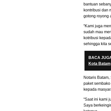
bantuan sebany
kontribusi dan 
gotong royong a
“Kami juga men
sudah mau mene
kotribusi kepa
sehingga kita s
BACA JUGA
Kota Batam
Notaris Batam,
paket sembako 
kepada masyara
“Saat ini kami
Saya berkeingin