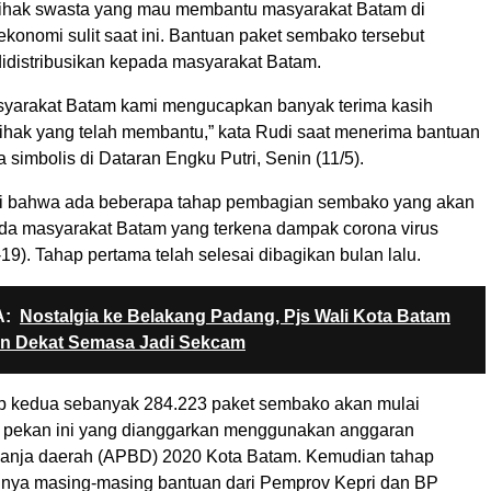
pihak swasta yang mau membantu masyarakat Batam di
ekonomi sulit saat ini. Bantuan paket sembako tersebut
didistribusikan kepada masyarakat Batam.
yarakat Batam kami mengucapkan banyak terima kasih
ihak yang telah membantu,” kata Rudi saat menerima bantuan
simbolis di Dataran Engku Putri, Senin (11/5).
di bahwa ada beberapa tahap pembagian sembako yang akan
da masyarakat Batam yang terkena dampak corona virus
19). Tahap pertama telah selesai dibagikan bulan lalu.
:
Nostalgia ke Belakang Padang, Pjs Wali Kota Batam
n Dekat Semasa Jadi Sekcam
p kedua sebanyak 284.223 paket sembako akan mulai
 pekan ini yang dianggarkan menggunakan anggaran
anja daerah (APBD) 2020 Kota Batam. Kemudian tahap
tinya masing-masing bantuan dari Pemprov Kepri dan BP