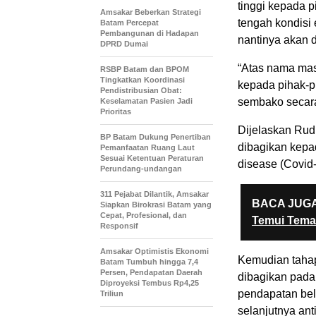
tinggi kepada 
Amsakar Beberkan Strategi
tengah kondisi 
Batam Percepat
Pembangunan di Hadapan
nantinya akan 
DPRD Dumai
“Atas nama mas
RSBP Batam dan BPOM
Tingkatkan Koordinasi
kepada pihak-p
Pendistribusian Obat:
sembako secara 
Keselamatan Pasien Jadi
Prioritas
Dijelaskan Ru
BP Batam Dukung Penertiban
dibagikan kepa
Pemanfaatan Ruang Laut
Sesuai Ketentuan Peraturan
disease (Covid-
Perundang-undangan
311 Pejabat Dilantik, Amsakar
BACA JUGA
Siapkan Birokrasi Batam yang
Cepat, Profesional, dan
Temui Tema
Responsif
Amsakar Optimistis Ekonomi
Kemudian taha
Batam Tumbuh hingga 7,4
Persen, Pendapatan Daerah
dibagikan pada
Diproyeksi Tembus Rp4,25
pendapatan bel
Triliun
selanjutnya an