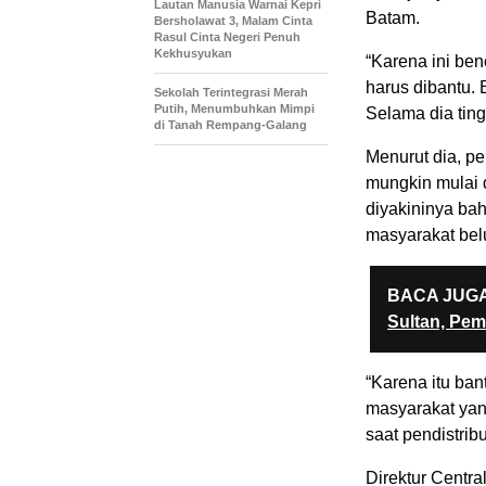
Lautan Manusia Warnai Kepri
Batam.
Bersholawat 3, Malam Cinta
Rasul Cinta Negeri Penuh
Kekhusyukan
“Karena ini be
harus dibantu. 
Sekolah Terintegrasi Merah
Putih, Menumbuhkan Mimpi
Selama dia ting
di Tanah Rempang-Galang
Menurut dia, p
mungkin mulai 
diyakininya ba
masyarakat bel
BACA JUGA
Sultan, Pe
“Karena itu ban
masyarakat yan
saat pendistrib
Direktur Centr