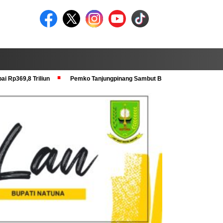
i Rp369,8 Triliun
Pemko Tanjungpinang Sambut Baik Pra Verval KRS dan