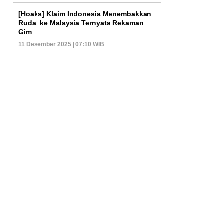
[Hoaks] Klaim Indonesia Menembakkan
Rudal ke Malaysia Ternyata Rekaman
Gim
11 Desember 2025 | 07:10 WIB