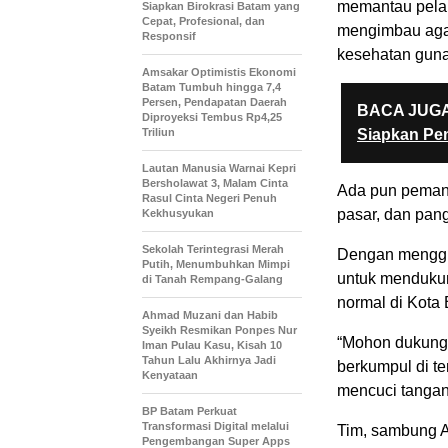
memantau pelak
Siapkan Birokrasi Batam yang
Cepat, Profesional, dan
mengimbau agar 
Responsif
kesehatan guna
Amsakar Optimistis Ekonomi
Batam Tumbuh hingga 7,4
Persen, Pendapatan Daerah
BACA JUGA
Diproyeksi Tembus Rp4,25
Triliun
Siapkan Pe
Lautan Manusia Warnai Kepri
Bersholawat 3, Malam Cinta
Ada pun pemantu
Rasul Cinta Negeri Penuh
pasar, dan pang
Kekhusyukan
Sekolah Terintegrasi Merah
Dengan menggu
Putih, Menumbuhkan Mimpi
untuk menduku
di Tanah Rempang-Galang
normal di Kota
Ahmad Muzani dan Habib
Syeikh Resmikan Ponpes Nur
“Mohon dukunga
Iman Pulau Kasu, Kisah 10
Tahun Lalu Akhirnya Jadi
berkumpul di te
Kenyataan
mencuci tangan
BP Batam Perkuat
Transformasi Digital melalui
Tim, sambung A
Pengembangan Super Apps