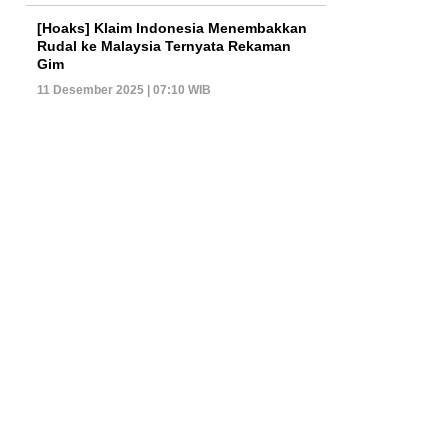
[Hoaks] Klaim Indonesia Menembakkan
Rudal ke Malaysia Ternyata Rekaman
Gim
11 Desember 2025 | 07:10 WIB