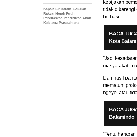
kebijakan peme
tidak dibareng
Kepala BP Batam: Sekolah
Rakyat Merah Putih
berhasil.
Prioritaskan Pendidikan Anak
Keluarga Prasejahtera
BACA JUGA
Kota Batam
“Jadi kesadara
masyarakat, mak
Dari hasil pan
mematuhi proto
ngeyel atau tid
BACA JUGA
Batamindo
“Tentu harapan