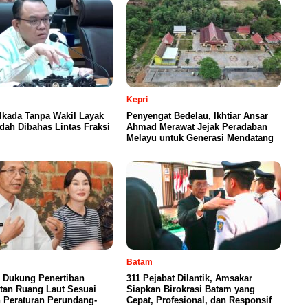
Kepri
lkada Tanpa Wakil Layak
Penyengat Bedelau, Ikhtiar Ansar
udah Dibahas Lintas Fraksi
Ahmad Merawat Jejak Peradaban
Melayu untuk Generasi Mendatang
Batam
 Dukung Penertiban
311 Pejabat Dilantik, Amsakar
tan Ruang Laut Sesuai
Siapkan Birokrasi Batam yang
 Peraturan Perundang-
Cepat, Profesional, dan Responsif