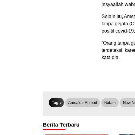
insyaallah waba
Selain itu, Am
tanpa gejala (
positif covid-19
“Orang tanpa ge
terdeteksi, ka
kata dia.
Tag :
Amsakar Ahmad
Batam
New N
Berita Terbaru