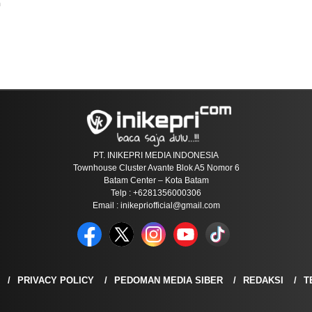
n
PT. INIKEPRI MEDIA INDONESIA
Townhouse Cluster Avante Blok A5 Nomor 6
Batam Center – Kota Batam
Telp : +6281356000306
Email : inikepriofficial@gmail.com
PRIVACY POLICY
PEDOMAN MEDIA SIBER
REDAKSI
T