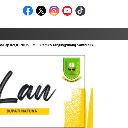
i Rp369,8 Triliun
Pemko Tanjungpinang Sambut Baik Pra Verval KRS dan