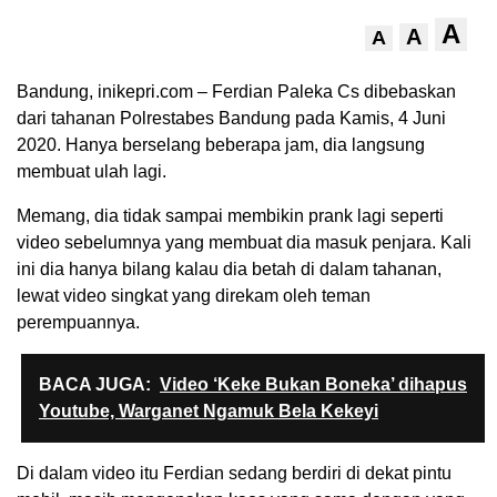
A
A
A
Bandung, inikepri.com – Ferdian Paleka Cs dibebaskan
dari tahanan Polrestabes Bandung pada Kamis, 4 Juni
2020. Hanya berselang beberapa jam, dia langsung
membuat ulah lagi.
Memang, dia tidak sampai membikin prank lagi seperti
video sebelumnya yang membuat dia masuk penjara. Kali
ini dia hanya bilang kalau dia betah di dalam tahanan,
lewat video singkat yang direkam oleh teman
perempuannya.
BACA JUGA:
Video ‘Keke Bukan Boneka’ dihapus
Youtube, Warganet Ngamuk Bela Kekeyi
Di dalam video itu Ferdian sedang berdiri di dekat pintu