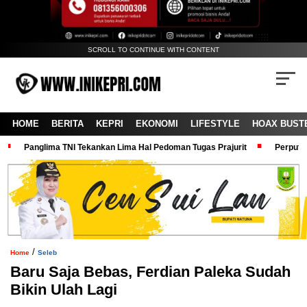
SCROLL TO CONTINUE WITH CONTENT
HOME
BERITA
KEPRI
EKONOMI
LIFESTYLE
HOAX BUST
Panglima TNI Tekankan Lima Hal Pedoman Tugas Prajurit
Perputa
/
Home
Seleb
Baru Saja Bebas, Ferdian Paleka Sudah
Bikin Ulah Lagi