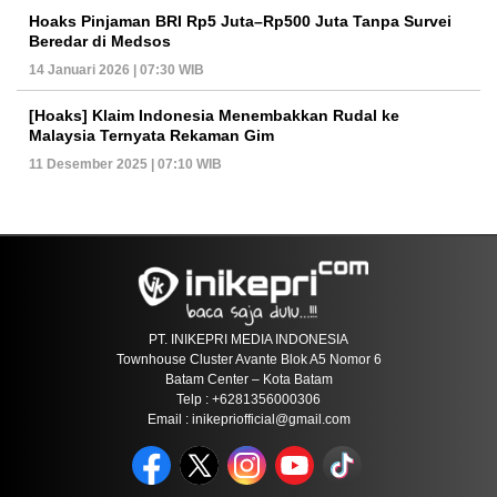
Hoaks Pinjaman BRI Rp5 Juta–Rp500 Juta Tanpa Survei
Beredar di Medsos
14 Januari 2026 | 07:30 WIB
[Hoaks] Klaim Indonesia Menembakkan Rudal ke
Malaysia Ternyata Rekaman Gim
11 Desember 2025 | 07:10 WIB
PT. INIKEPRI MEDIA INDONESIA
Townhouse Cluster Avante Blok A5 Nomor 6
Batam Center – Kota Batam
Telp : +6281356000306
Email : inikepriofficial@gmail.com