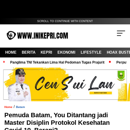
SCROLL TO CONTINUE WITH CONTENT
HOME
BERITA
KEPRI
EKONOMI
LIFESTYLE
HOAX BUST
Panglima TNI Tekankan Lima Hal Pedoman Tugas Prajurit
Perputa
/
Home
Batam
Pemuda Batam, You Ditantang jadi
Master Disiplin Protokol Kesehatan