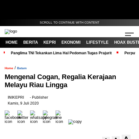
SCROLL TO CONTINUE WITH CONTENT
HOME
BERITA
KEPRI
EKONOMI
LIFESTYLE
HOAX BUST
Panglima TNI Tekankan Lima Hal Pedoman Tugas Prajurit
Perputa
/
Home
Batam
Mengenal Cogan, Regalia Kerajaan
Melayu Riau Lingga
INIKEPRI
- Publisher
Kamis, 9 Juli 2020