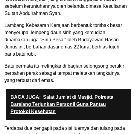
sebelum keruntuhannya oleh belanda dimasa Kesultanan
Sultan Abdulrahman Syah.
Lambang Kebesaran Kerajaan berbentuk tombak besar
menyerupai lempeng daun sirih yang kemudian
dinamakan juga “Sirih Besar” oleh Budayawan Hasan
Junus ini, berbahan dasar emas 22 karat berhias tujuh
baris batu rubi.
Batu permata itu melingkar di bagian selongsong berukir
berbahan perak sebagai tempat meletakan tangkainya
yang terbuat dari emas.
BACA JUGA:
Salat Jum'at di Masjid, Polresta
Barelang Terjunkan Personil Guna Pantau
Protokol Kesehatan
Terdapat dua pengapit pada sisi luarnya dan tulang pada