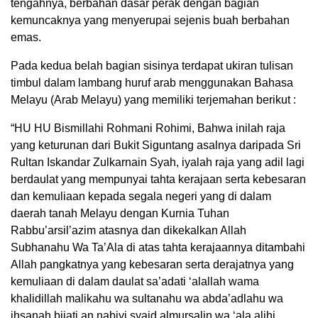
tengahnya, berbahan dasar perak dengan bagian
kemuncaknya yang menyerupai sejenis buah berbahan
emas.
Pada kedua belah bagian sisinya terdapat ukiran tulisan
timbul dalam lambang huruf arab menggunakan Bahasa
Melayu (Arab Melayu) yang memiliki terjemahan berikut :
“HU HU Bismillahi Rohmani Rohimi, Bahwa inilah raja
yang keturunan dari Bukit Siguntang asalnya daripada Sri
Rultan Iskandar Zulkarnain Syah, iyalah raja yang adil lagi
berdaulat yang mempunyai tahta kerajaan serta kebesaran
dan kemuliaan kepada segala negeri yang di dalam
daerah tanah Melayu dengan Kurnia Tuhan
Rabbu’arsil’azim atasnya dan dikekalkan Allah
Subhanahu Wa Ta’Ala di atas tahta kerajaannya ditambahi
Allah pangkatnya yang kebesaran serta derajatnya yang
kemuliaan di dalam daulat sa’adati ‘alallah wama
khalidillah malikahu wa sultanahu wa abda’adlahu wa
ihsanah bijati an nabiyi syaid almursalin wa ‘ala alihi