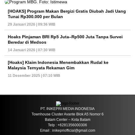
[HOAKS] Program Makan Bergizi Gratis Diubah Jadi Uang
Tunai Rp300.000 per Bulan
29 Januari 2026 | 09:36 WIB
Hoaks Pinjaman BRI Rp5 Juta–Rp500 Juta Tanpa Survei
Beredar di Medsos
14 Januari 2026 | 07:30 WIB
[Hoaks] Klaim Indonesia Menembakkan Rudal ke
Malaysia Ternyata Rekaman Gim
11 Desember 2025 | 07:10 WIB
PT. INIKEPRI MEDIA INDONESIA
Townhouse Cluster Avante Blok A5 Nomor 6
Batam Center – Kota Batam
Telp : +6281356000306
Email : inikepriofficial@gmail.com