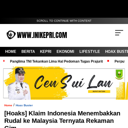
SCROLL TO CONTINUE WITH CONTENT
HOME
BERITA
KEPRI
EKONOMI
LIFESTYLE
HOAX BUST
Panglima TNI Tekankan Lima Hal Pedoman Tugas Prajurit
Perputa
/
Home
Hoax Buster
[Hoaks] Klaim Indonesia Menembakkan
Rudal ke Malaysia Ternyata Rekaman