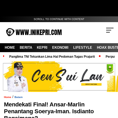
SCROLL TO CONTINUE WITH CONTENT
HOME
BERITA
KEPRI
EKONOMI
LIFESTYLE
HOAX BUST
Panglima TNI Tekankan Lima Hal Pedoman Tugas Prajurit
Perputa
/
Home
Batam
Mendekati Final! Ansar-Marlin
Penantang Soerya-Iman. Isdianto