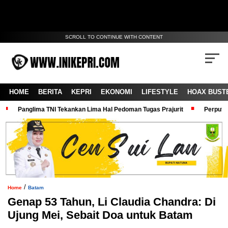
SCROLL TO CONTINUE WITH CONTENT
HOME
BERITA
KEPRI
EKONOMI
LIFESTYLE
HOAX BUST
Panglima TNI Tekankan Lima Hal Pedoman Tugas Prajurit
Perputa
/
Home
Batam
Genap 53 Tahun, Li Claudia Chandra: Di
Ujung Mei, Sebait Doa untuk Batam