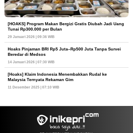
[HOAKS] Program Makan Bergizi Gratis Diubah Jadi Uang
Tunai Rp300.000 per Bulan
29 Januari 2026 | 09:36 WIB
Hoaks Pinjaman BRI Rp5 Juta–Rp500 Juta Tanpa Survei
Beredar di Medsos
14 Januari 2026 | 07:30 WIB
[Hoaks] Klaim Indonesia Menembakkan Rudal ke
Malaysia Ternyata Rekaman Gim
11 Desember 2025 | 07:10 WIB