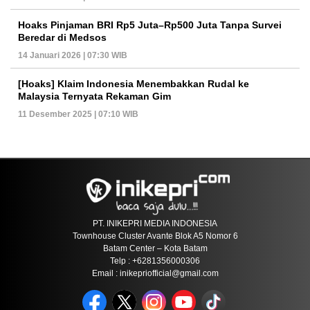
Hoaks Pinjaman BRI Rp5 Juta–Rp500 Juta Tanpa Survei
Beredar di Medsos
14 Januari 2026 | 07:30 WIB
[Hoaks] Klaim Indonesia Menembakkan Rudal ke
Malaysia Ternyata Rekaman Gim
11 Desember 2025 | 07:10 WIB
PT. INIKEPRI MEDIA INDONESIA
Townhouse Cluster Avante Blok A5 Nomor 6
Batam Center – Kota Batam
Telp : +6281356000306
Email : inikepriofficial@gmail.com