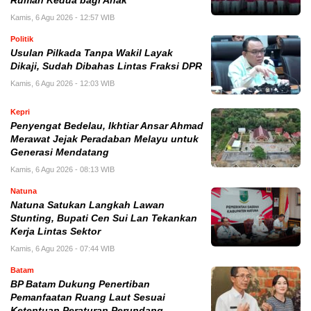
Rumah Kedua bagi Anak
Kamis, 6 Agu 2026 - 12:57 WIB
Politik
Usulan Pilkada Tanpa Wakil Layak
Dikaji, Sudah Dibahas Lintas Fraksi DPR
Kamis, 6 Agu 2026 - 12:03 WIB
Kepri
Penyengat Bedelau, Ikhtiar Ansar Ahmad
Merawat Jejak Peradaban Melayu untuk
Generasi Mendatang
Kamis, 6 Agu 2026 - 08:13 WIB
Natuna
Natuna Satukan Langkah Lawan
Stunting, Bupati Cen Sui Lan Tekankan
Kerja Lintas Sektor
Kamis, 6 Agu 2026 - 07:44 WIB
Batam
BP Batam Dukung Penertiban
Pemanfaatan Ruang Laut Sesuai
Ketentuan Peraturan Perundang-