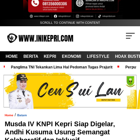
SCROLL TO CONTINUE WITH CONTENT
HOME
BERITA
KEPRI
EKONOMI
LIFESTYLE
HOAX BUST
Panglima TNI Tekankan Lima Hal Pedoman Tugas Prajurit
Perputa
/
Home
Batam
Musda IV KNPI Kepri Siap Digelar,
Andhi Kusuma Usung Semangat