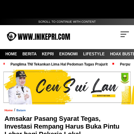
SCROLL TO CONTINUE WITH CONTENT
HOME
BERITA
KEPRI
EKONOMI
LIFESTYLE
HOAX BUST
Panglima TNI Tekankan Lima Hal Pedoman Tugas Prajurit
Perputa
/
Home
Batam
Amsakar Pasang Syarat Tegas,
Investasi Rempang Harus Buka Pintu