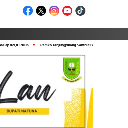
i Rp369,8 Triliun
Pemko Tanjungpinang Sambut Baik Pra Verval KRS dan