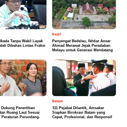
Kepri
lkada Tanpa Wakil Layak
Penyengat Bedelau, Ikhtiar Ansar
udah Dibahas Lintas Fraksi
Ahmad Merawat Jejak Peradaban
Melayu untuk Generasi Mendatang
Batam
 Dukung Penertiban
311 Pejabat Dilantik, Amsakar
tan Ruang Laut Sesuai
Siapkan Birokrasi Batam yang
 Peraturan Perundang-
Cepat, Profesional, dan Responsif
n