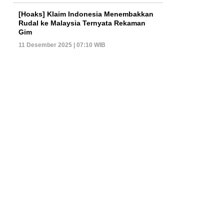
[Hoaks] Klaim Indonesia Menembakkan
Rudal ke Malaysia Ternyata Rekaman
Gim
11 Desember 2025 | 07:10 WIB