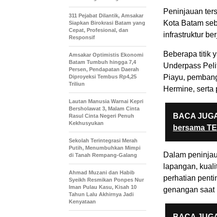
Peninjauan ter
311 Pejabat Dilantik, Amsakar
Kota Batam se
Siapkan Birokrasi Batam yang
Cepat, Profesional, dan
infrastruktur be
Responsif
Beberapa titik 
Amsakar Optimistis Ekonomi
Batam Tumbuh hingga 7,4
Underpass Peli
Persen, Pendapatan Daerah
Piayu, pembang
Diproyeksi Tembus Rp4,25
Triliun
Hermine, serta
Lautan Manusia Warnai Kepri
Bersholawat 3, Malam Cinta
BACA JUGA
Rasul Cinta Negeri Penuh
Kekhusyukan
bersama T
Sekolah Terintegrasi Merah
Putih, Menumbuhkan Mimpi
Dalam peninjaua
di Tanah Rempang-Galang
lapangan, kuali
Ahmad Muzani dan Habib
perhatian pent
Syeikh Resmikan Ponpes Nur
Iman Pulau Kasu, Kisah 10
genangan saat 
Tahun Lalu Akhirnya Jadi
Kenyataan
BACA JUGA