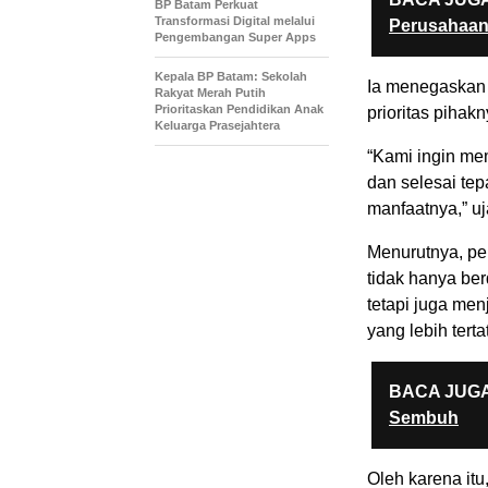
BP Batam Perkuat
Transformasi Digital melalui
Perusahaan
Pengembangan Super Apps
Kepala BP Batam: Sekolah
Ia menegaskan 
Rakyat Merah Putih
Prioritaskan Pendidikan Anak
prioritas pihak
Keluarga Prasejahtera
“Kami ingin me
dan selesai te
manfaatnya,” uj
Menurutnya, pe
tidak hanya be
tetapi juga me
yang lebih tert
BACA JUGA
Sembuh
Oleh karena it