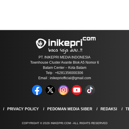
PT. INIKEPRI MEDIA INDONESIA
Townhouse Cluster Avante Blok A5 Nomor 6
Batam Center – Kota Batam
Telp : +6281356000306
Email : inikepriofficial@gmail.com
PRIVACY POLICY
PEDOMAN MEDIA SIBER
REDAKSI
T
COPYRIGHT © 2026 INIKEPRI.COM - ALL RIGHTS RESERVED