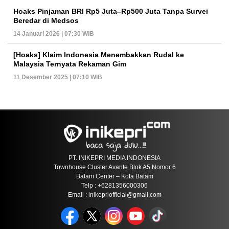
Hoaks Pinjaman BRI Rp5 Juta–Rp500 Juta Tanpa Survei
Beredar di Medsos
14 Januari 2026 | 07:30 WIB
[Hoaks] Klaim Indonesia Menembakkan Rudal ke
Malaysia Ternyata Rekaman Gim
11 Desember 2025 | 07:10 WIB
PT. INIKEPRI MEDIA INDONESIA
Townhouse Cluster Avante Blok A5 Nomor 6
Batam Center – Kota Batam
Telp : +6281356000306
Email : inikepriofficial@gmail.com