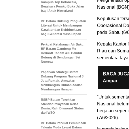
Penghentian op
Kampus Top Indonesia,
Beasiswa Pemko Buka Jalan
Nasional (BGN) 
bagi Anak Hinterland
Keputusan ters
BP Batam Dukung Penguatan
Operasional Da
Literasi Untuk Membangun
Karakter dan Kebhinekaan
pada Sabtu (6/
bagi Generasi Masa Depan
Kepala Kantor
Perkuat Ketahanan Air Baku,
BP Batam Gandeng Mc
Riau dan Sumat
Dermott Tanam 400 Bambu
sementara laya
Betung di Bendungan Sei
Nongsa
Paparkan Strategi Batam
BACA JUGA
Dukung Program Nasional 3
Ampar
Juta Rumah, Amsakar:
Membangun Rumah adalah
Membangun Harapan
“Untuk sementa
RSBP Batam Torehkan
Nasional belum
Standar Pelayanan Kelas
Dunia, Raih Diamond Status
berjalan sepert
dari WSO
(7/6/2026).
BP Batam Perkuat Pembinaan
Talenta Muda Lewat Batam