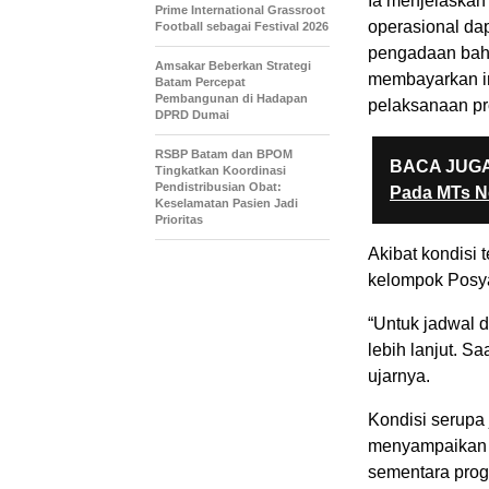
Ia menjelaskan
Prime International Grassroot
operasional da
Football sebagai Festival 2026
pengadaan baha
Amsakar Beberkan Strategi
membayarkan ins
Batam Percepat
Pembangunan di Hadapan
pelaksanaan pr
DPRD Dumai
RSBP Batam dan BPOM
BACA JUGA
Tingkatkan Koordinasi
Pendistribusian Obat:
Pada MTs N
Keselamatan Pasien Jadi
Prioritas
Akibat kondisi 
kelompok Posya
“Untuk jadwal 
lebih lanjut. S
ujarnya.
Kondisi serupa 
menyampaikan p
sementara pro