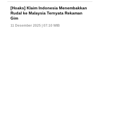
[Hoaks] Klaim Indonesia Menembakkan
Rudal ke Malaysia Ternyata Rekaman
Gim
11 Desember 2025 | 07:10 WIB