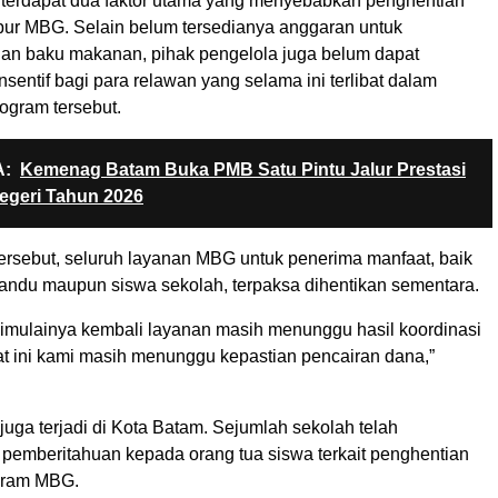
 terdapat dua faktor utama yang menyebabkan penghentian
pur MBG. Selain belum tersedianya anggaran untuk
n baku makanan, pihak pengelola juga belum dapat
entif bagi para relawan yang selama ini terlibat dalam
ogram tersebut.
:
Kemenag Batam Buka PMB Satu Pintu Jalur Prestasi
egeri Tahun 2026
tersebut, seluruh layanan MBG untuk penerima manfaat, baik
ndu maupun siswa sekolah, terpaksa dihentikan sementara.
dimulainya kembali layanan masih menunggu hasil koordinasi
aat ini kami masih menunggu kepastian pencairan dana,”
juga terjadi di Kota Batam. Sejumlah sekolah telah
emberitahuan kepada orang tua siswa terkait penghentian
gram MBG.