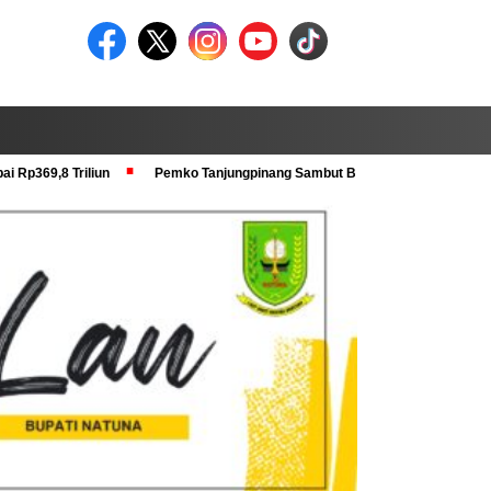
i Rp369,8 Triliun
Pemko Tanjungpinang Sambut Baik Pra Verval KRS dan