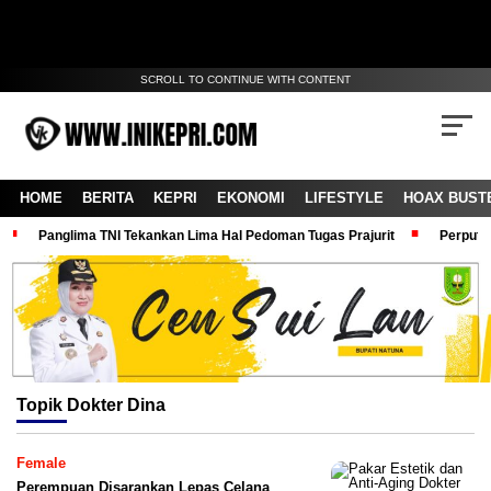
SCROLL TO CONTINUE WITH CONTENT
HOME
BERITA
KEPRI
EKONOMI
LIFESTYLE
HOAX BUST
Panglima TNI Tekankan Lima Hal Pedoman Tugas Prajurit
Perputa
Topik
Dokter Dina
Female
Perempuan Disarankan Lepas Celana