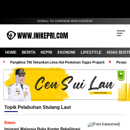
SCROLL TO CONTINUE WITH CONTENT
HOME
BERITA
KEPRI
EKONOMI
LIFESTYLE
HOAX BUST
Panglima TNI Tekankan Lima Hal Pedoman Tugas Prajurit
Perputa
Topik
Pelabuhan Stulang Laut
Batam
Imigrasi Malaysia Buka Konter Rekalibrasi