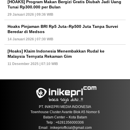
[HOAKS] Program Makan Bergizi Gratis Diubah Jadi Uang
Tunai Rp300.000 per Bulan
29 Januari 2026 | 09:36 WIB
Hoaks Pinjaman BRI Rp5 Juta–Rp500 Juta Tanpa Survei
Beredar di Medsos
14 Januari 2026 | 07:30 WIB
[Hoaks] Klaim Indonesia Menembakkan Rudal ke
Malaysia Ternyata Rekaman Gim
11 Desember 2025 | 07:10 WIB
PT. INIKEPRI MEDIA INDONESIA
Townhouse Cluster Avante Blok A5 Nomor 6
Batam Center – Kota Batam
Telp : +6281356000306
Email : inikepriofficial@gmail.com