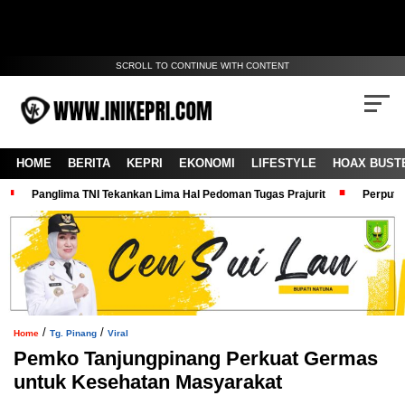
SCROLL TO CONTINUE WITH CONTENT
HOME
BERITA
KEPRI
EKONOMI
LIFESTYLE
HOAX BUST
Panglima TNI Tekankan Lima Hal Pedoman Tugas Prajurit
Perputa
/
/
Home
Tg. Pinang
Viral
Pemko Tanjungpinang Perkuat Germas
untuk Kesehatan Masyarakat