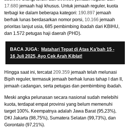
17.680
jemaah haji khusus. Untuk jemaah reguler, kuota
terbagi ke dalam beberapa kategori:
190.897
jemaah
berhak lunas berdasarkan nomor porsi,
10.166
jemaah
prioritas lanjut usia, 685 pembimbing ibadah dari KBIHU,
dan 1.572 petugas haji daerah (PHD).
BACA JUGA:
Matahari Tepat di Atas Ka'bah 15 -
16 Juli 2025, Ayo Cek Arah Kiblat!
Hingga saat ini, tercatat
209.359
jemaah telah melunasi
Bipih reguler, termasuk jemaah berhak lunas tahap I dan II,
jemaah cadangan, serta petugas dan pembimbing ibadah.
Meski angka pelunasan secara nasional sudah melebihi
kuota, terdapat empat provinsi yang belum memenuhi
target 100%. Keempatnya adalah Jawa Barat (95,23%),
DKI Jakarta (98,75%), Sumatera Selatan (99,73%), dan
Gorontalo (97,21%).