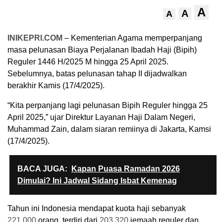
A
A
A
INIKEPRI.COM
– Kementerian Agama memperpanjang
masa pelunasan Biaya Perjalanan Ibadah Haji (Bipih)
Reguler 1446 H/2025 M hingga 25 April 2025.
Sebelumnya, batas pelunasan tahap II dijadwalkan
berakhir Kamis (17/4/2025).
“Kita perpanjang lagi pelunasan Bipih Reguler hingga 25
April 2025,” ujar Direktur Layanan Haji Dalam Negeri,
Muhammad Zain, dalam siaran remiinya di Jakarta, Kamsi
(17/4/2025).
BACA JUGA:
Kapan Puasa Ramadan 2026
Dimulai? Ini Jadwal Sidang Isbat Kemenag
Tahun ini Indonesia mendapat kuota haji sebanyak
221.000
orang, terdiri dari
203.320
jemaah reguler dan