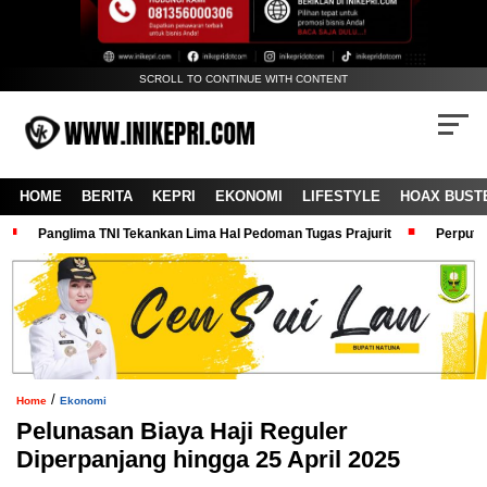
SCROLL TO CONTINUE WITH CONTENT
HOME
BERITA
KEPRI
EKONOMI
LIFESTYLE
HOAX BUST
Panglima TNI Tekankan Lima Hal Pedoman Tugas Prajurit
Perputa
/
Home
Ekonomi
Pelunasan Biaya Haji Reguler
Diperpanjang hingga 25 April 2025