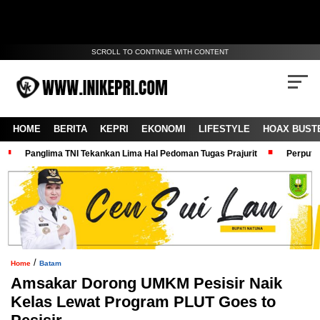
SCROLL TO CONTINUE WITH CONTENT
HOME
BERITA
KEPRI
EKONOMI
LIFESTYLE
HOAX BUST
Panglima TNI Tekankan Lima Hal Pedoman Tugas Prajurit
Perputa
/
Home
Batam
Amsakar Dorong UMKM Pesisir Naik
Kelas Lewat Program PLUT Goes to