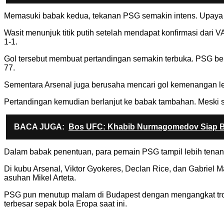
Memasuki babak kedua, tekanan PSG semakin intens. Upaya me
Wasit menunjuk titik putih setelah mendapat konfirmasi da
1-1.
Gol tersebut membuat pertandingan semakin terbuka. PSG beb
77.
Sementara Arsenal juga berusaha mencari gol kemenangan le
Pertandingan kemudian berlanjut ke babak tambahan. Meski s
BACA JUGA:
Bos UFC: Khabib Nurmagomedov Siap Ber
Dalam babak penentuan, para pemain PSG tampil lebih tenan
Di kubu Arsenal, Viktor Gyokeres, Declan Rice, dan Gabriel 
asuhan Mikel Arteta.
PSG pun menutup malam di Budapest dengan mengangkat trofi
terbesar sepak bola Eropa saat ini.