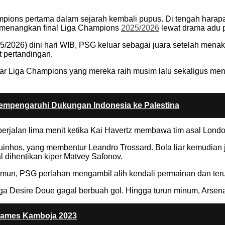
ampions pertama dalam sejarah kembali pupus. Di tengah hara
emenangkan final Liga Champions
2025/2026
lewat drama adu 
5/2026) dini hari WIB, PSG keluar sebagai juara setelah menak
 pertandingan.
Liga Champions yang mereka raih musim lalu sekaligus menca
 Mempengaruhi Dukungan Indonesia ke Palestina
jalan lima menit ketika Kai Havertz membawa tim asal London 
nhos, yang membentur Leandro Trossard. Bola liar kemudian j
 dihentikan kiper Matvey Safonov.
Namun, PSG perlahan mengambil alih kendali permainan dan t
a Desire Doue gagal berbuah gol. Hingga turun minum, Arsena
Games Kamboja 2023