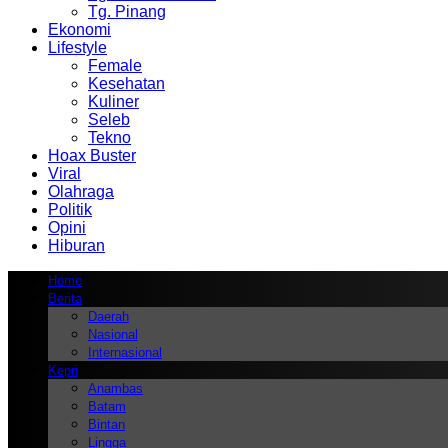
Tg. Pinang
Ekonomi
Lifestyle
Female
Kesehatan
Kuliner
Seleb
Tekno
Hoax Buster
Viral
Olahraga
Politik
Opini
Hiburan
Home
Berita
Daerah
Nasional
Internasional
Kepri
Anambas
Batam
Bintan
Lingga