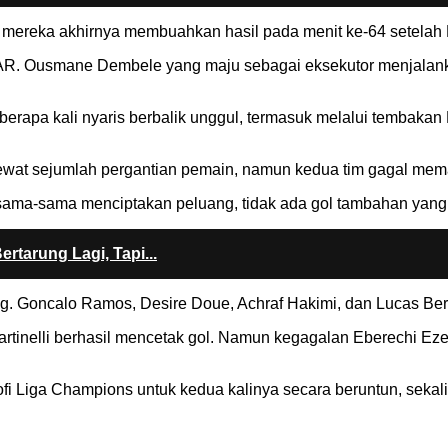
reka akhirnya membuahkan hasil pada menit ke-64 setelah Khv
ri VAR. Ousmane Dembele yang maju sebagai eksekutor menjal
erapa kali nyaris berbalik unggul, termasuk melalui tembakan
wat sejumlah pergantian pemain, namun kedua tim gagal mema
ama-sama menciptakan peluang, tidak ada gol tambahan yang ter
tarung Lagi, Tapi...
g. Goncalo Ramos, Desire Doue, Achraf Hakimi, dan Lucas Ber
Martinelli berhasil mencetak gol. Namun kegagalan Eberechi E
 Liga Champions untuk kedua kalinya secara beruntun, sekal