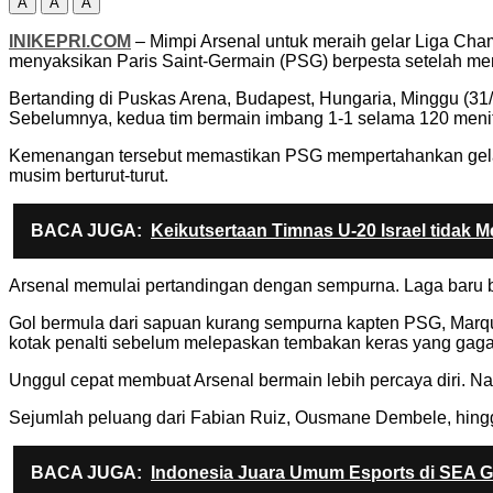
A
A
A
INIKEPRI.COM
– Mimpi Arsenal untuk meraih gelar Liga Ch
menyaksikan Paris Saint-Germain (PSG) berpesta setelah m
Bertanding di Puskas Arena, Budapest, Hungaria, Minggu (31/
Sebelumnya, kedua tim bermain imbang 1-1 selama 120 menit
Kemenangan tersebut memastikan PSG mempertahankan gelar 
musim berturut-turut.
BACA JUGA:
Keikutsertaan Timnas U-20 Israel tidak
Arsenal memulai pertandingan dengan sempurna. Laga baru ber
Gol bermula dari sapuan kurang sempurna kapten PSG, Marqui
kotak penalti sebelum melepaskan tembakan keras yang gagal
Unggul cepat membuat Arsenal bermain lebih percaya diri. 
Sejumlah peluang dari Fabian Ruiz, Ousmane Dembele, hingg
BACA JUGA:
Indonesia Juara Umum Esports di SEA 