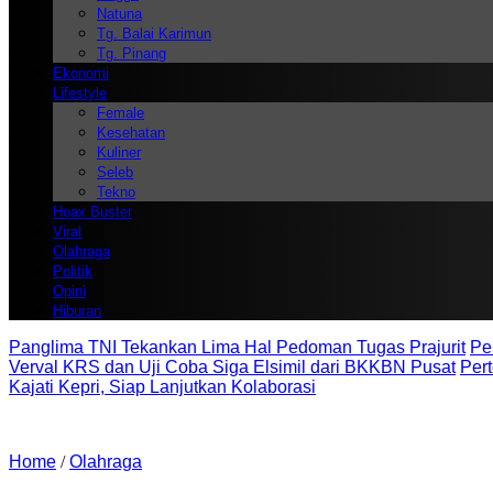
Natuna
Tg. Balai Karimun
Tg. Pinang
Ekonomi
Lifestyle
Female
Kesehatan
Kuliner
Seleb
Tekno
Hoax Buster
Viral
Olahraga
Politik
Opini
Hiburan
Panglima TNI Tekankan Lima Hal Pedoman Tugas Prajurit
Pe
Verval KRS dan Uji Coba Siga Elsimil dari BKKBN Pusat
Per
Kajati Kepri, Siap Lanjutkan Kolaborasi
Home
/
Olahraga