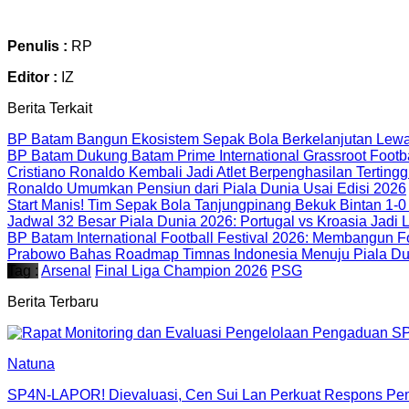
Penulis :
RP
Editor :
IZ
Berita Terkait
BP Batam Bangun Ekosistem Sepak Bola Berkelanjutan Lewa
BP Batam Dukung Batam Prime International Grassroot Footba
Cristiano Ronaldo Kembali Jadi Atlet Berpenghasilan Tertingg
Ronaldo Umumkan Pensiun dari Piala Dunia Usai Edisi 2026
Start Manis! Tim Sepak Bola Tanjungpinang Bekuk Bintan 1
Jadwal 32 Besar Piala Dunia 2026: Portugal vs Kroasia Jadi 
BP Batam International Football Festival 2026: Membangun F
Prabowo Bahas Roadmap Timnas Indonesia Menuju Piala Du
Tag :
Arsenal
Final Liga Champion 2026
PSG
Berita Terbaru
Natuna
SP4N-LAPOR! Dievaluasi, Cen Sui Lan Perkuat Respons Pem