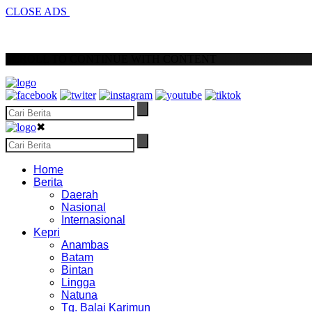
CLOSE ADS
SCROLL TO CONTINUE WITH CONTENT
✖
Home
Berita
Daerah
Nasional
Internasional
Kepri
Anambas
Batam
Bintan
Lingga
Natuna
Tg. Balai Karimun