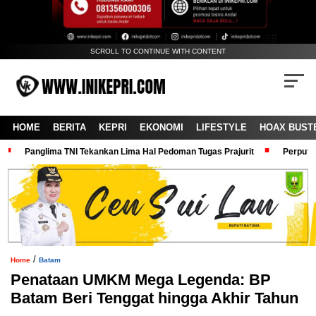
SCROLL TO CONTINUE WITH CONTENT
HOME
BERITA
KEPRI
EKONOMI
LIFESTYLE
HOAX BUST
Panglima TNI Tekankan Lima Hal Pedoman Tugas Prajurit
Perputa
/
Home
Batam
Penataan UMKM Mega Legenda: BP
Batam Beri Tenggat hingga Akhir Tahun