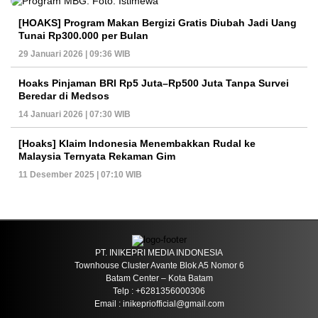
[HOAKS] Program Makan Bergizi Gratis Diubah Jadi Uang
Tunai Rp300.000 per Bulan
29 Januari 2026 | 09:36 WIB
Hoaks Pinjaman BRI Rp5 Juta–Rp500 Juta Tanpa Survei
Beredar di Medsos
14 Januari 2026 | 07:30 WIB
[Hoaks] Klaim Indonesia Menembakkan Rudal ke
Malaysia Ternyata Rekaman Gim
11 Desember 2025 | 07:10 WIB
PT. INIKEPRI MEDIA INDONESIA
Townhouse Cluster Avante Blok A5 Nomor 6
Batam Center – Kota Batam
Telp : +6281356000306
Email : inikepriofficial@gmail.com