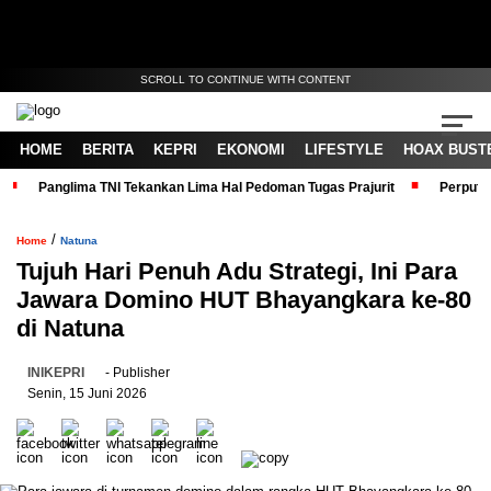
SCROLL TO CONTINUE WITH CONTENT
HOME
BERITA
KEPRI
EKONOMI
LIFESTYLE
HOAX BUST
Panglima TNI Tekankan Lima Hal Pedoman Tugas Prajurit
Perputa
/
Home
Natuna
Tujuh Hari Penuh Adu Strategi, Ini Para
Jawara Domino HUT Bhayangkara ke-80
di Natuna
INIKEPRI
- Publisher
Senin, 15 Juni 2026