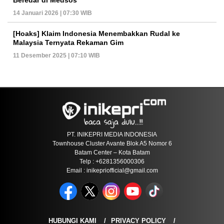
Beredar di Medsos
14 Januari 2026 | 07:30 WIB
[Hoaks] Klaim Indonesia Menembakkan Rudal ke
Malaysia Ternyata Rekaman Gim
11 Desember 2025 | 07:10 WIB
PT. INIKEPRI MEDIA INDONESIA
Townhouse Cluster Avante Blok A5 Nomor 6
Batam Center – Kota Batam
Telp : +6281356000306
Email : inikepriofficial@gmail.com
HUBUNGI KAMI
PRIVACY POLICY