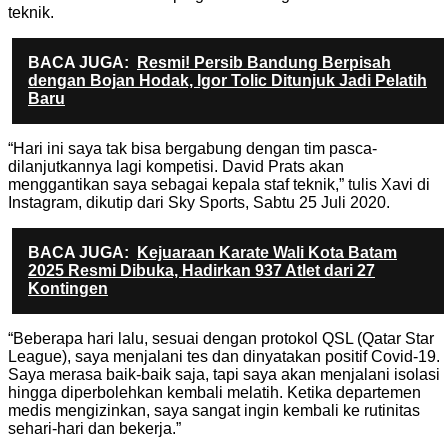
teknik.
BACA JUGA:
Resmi! Persib Bandung Berpisah
dengan Bojan Hodak, Igor Tolic Ditunjuk Jadi Pelatih
Baru
“Hari ini saya tak bisa bergabung dengan tim pasca-
dilanjutkannya lagi kompetisi. David Prats akan
menggantikan saya sebagai kepala staf teknik,” tulis Xavi di
Instagram, dikutip dari Sky Sports, Sabtu 25 Juli 2020.
BACA JUGA:
Kejuaraan Karate Wali Kota Batam
2025 Resmi Dibuka, Hadirkan 937 Atlet dari 27
Kontingen
“Beberapa hari lalu, sesuai dengan protokol QSL (Qatar Star
League), saya menjalani tes dan dinyatakan positif Covid-19.
Saya merasa baik-baik saja, tapi saya akan menjalani isolasi
hingga diperbolehkan kembali melatih. Ketika departemen
medis mengizinkan, saya sangat ingin kembali ke rutinitas
sehari-hari dan bekerja.”