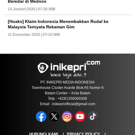
Beredar di Medsos
14 Januari 2026 | 07:30 WIB
[Hoaks] Klaim Indonesia Menembakkan Rudal ke
Malaysia Ternyata Rekaman Gim
11 Desember 2025 | 07:10 WIB
PT. INIKEPRI MEDIA INDONESIA
Townhouse Cluster Avante Blok A5 Nomor 6
Batam Center – Kota Batam
Telp : +6281356000306
Email : inikepriofficial@gmail.com
HUBUNGI KAMI
PRIVACY POLICY