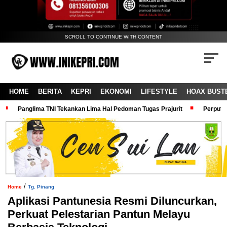
SCROLL TO CONTINUE WITH CONTENT
HOME
BERITA
KEPRI
EKONOMI
LIFESTYLE
HOAX BUST
Panglima TNI Tekankan Lima Hal Pedoman Tugas Prajurit
Perputa
/
Home
Tg. Pinang
Aplikasi Pantunesia Resmi Diluncurkan,
Perkuat Pelestarian Pantun Melayu