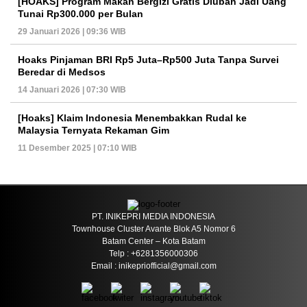
[HOAKS] Program Makan Bergizi Gratis Diubah Jadi Uang
Tunai Rp300.000 per Bulan
29 Januari 2026 | 09:36 WIB
Hoaks Pinjaman BRI Rp5 Juta–Rp500 Juta Tanpa Survei
Beredar di Medsos
14 Januari 2026 | 07:30 WIB
[Hoaks] Klaim Indonesia Menembakkan Rudal ke
Malaysia Ternyata Rekaman Gim
11 Desember 2025 | 07:10 WIB
PT. INIKEPRI MEDIA INDONESIA
Townhouse Cluster Avante Blok A5 Nomor 6
Batam Center – Kota Batam
Telp : +6281356000306
Email : inikepriofficial@gmail.com