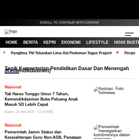
SCROLL TO CONTINUE WITH CONTENT
HOME
BERITA
KEPRI
EKONOMI
LIFESTYLE
HOAX BUST
Panglima TNI Tekankan Lima Hal Pedoman Tugas Prajurit
Perputa
Topik
Kementerian Pendidikan Dasar Dan Menengah
(Kemendikdasmen)
Nasional
Tak Harus Tunggu Umur 7 Tahun,
Kemendikdasmen Buka Peluang Anak
Masuk SD Lebih Cepat
Kamis, 21 Mei 2026 - 17:16 WIB
Nasional
Pemerintah Jamin Status dan
Kesejahteraan Guru Non-ASN, Penataan