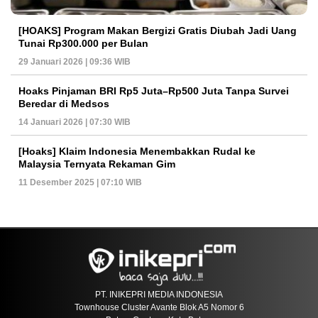
[HOAKS] Program Makan Bergizi Gratis Diubah Jadi Uang
Tunai Rp300.000 per Bulan
29 Januari 2026 | 09:36 WIB
Hoaks Pinjaman BRI Rp5 Juta–Rp500 Juta Tanpa Survei
Beredar di Medsos
14 Januari 2026 | 07:30 WIB
[Hoaks] Klaim Indonesia Menembakkan Rudal ke
Malaysia Ternyata Rekaman Gim
11 Desember 2025 | 07:10 WIB
PT. INIKEPRI MEDIA INDONESIA
Townhouse Cluster Avante Blok A5 Nomor 6