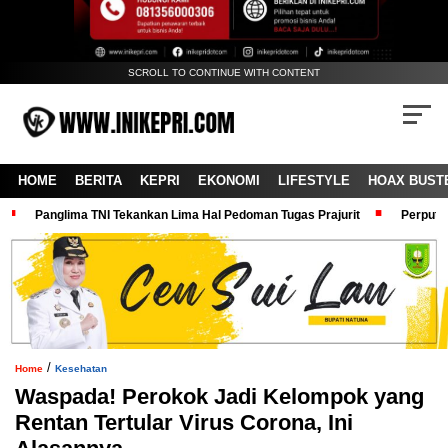
SCROLL TO CONTINUE WITH CONTENT
HOME
BERITA
KEPRI
EKONOMI
LIFESTYLE
HOAX BUST
Panglima TNI Tekankan Lima Hal Pedoman Tugas Prajurit
Perputa
/
Home
Kesehatan
Waspada! Perokok Jadi Kelompok yang
Rentan Tertular Virus Corona, Ini