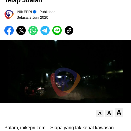
Tetap Jualan
INIKEPRI
- Publisher
Selasa, 2 Juni 2020
A
A
A
Batam, inikepri.com – Siapa yang tak kenal kawasan