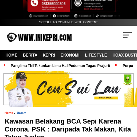
SCROLL TO CONTINUE WITH CONTENT
HOME
BERITA
KEPRI
EKONOMI
LIFESTYLE
HOAX BUST
Panglima TNI Tekankan Lima Hal Pedoman Tugas Prajurit
Perputa
/
Home
Batam
Kawasan Belakang BCA Sepi Karena
Corona. PSK : Daripada Tak Makan, Kita