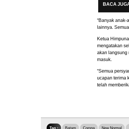
BACA JUGA
“Banyak anak-a
lainnya. Semua k
Ketua Himpunan
mengatakan seb
akan langsung 
masuk.
“Semua persyar
ucapan terima
telah memberika
Tag :
Batam
Corona
New Normal