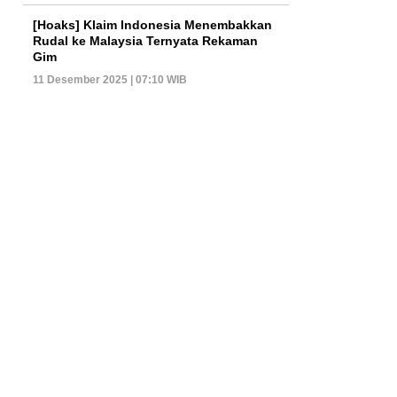
[Hoaks] Klaim Indonesia Menembakkan
Rudal ke Malaysia Ternyata Rekaman
Gim
11 Desember 2025 | 07:10 WIB