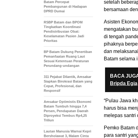
setelah bebera
Batam Percepat
Pembangunan di Hadapan
bersamaan denga
DPRD Dumai
Asisten Ekono
RSBP Batam dan BPOM
Tingkatkan Koordinasi
mengatakan buk
Pendistribusian Obat:
di tengah pande
Keselamatan Pasien Jadi
Prioritas
pihaknya berpes
dan melaksanak
BP Batam Dukung Penertiban
Pemanfaatan Ruang Laut
Batam selama i
Sesuai Ketentuan Peraturan
Perundang-undangan
BACA JUGA
311 Pejabat Dilantik, Amsakar
Siapkan Birokrasi Batam yang
Bripda Egia
Cepat, Profesional, dan
Responsif
“Pulau Jawa kh
Amsakar Optimistis Ekonomi
Batam Tumbuh hingga 7,4
harus bisa menj
Persen, Pendapatan Daerah
melepas santri
Diproyeksi Tembus Rp4,25
Triliun
Pemko Batam d
Lautan Manusia Warnai Kepri
para santri yan
Bersholawat 3, Malam Cinta