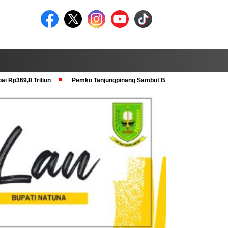
i Rp369,8 Triliun
Pemko Tanjungpinang Sambut Baik Pra Verval KRS dan