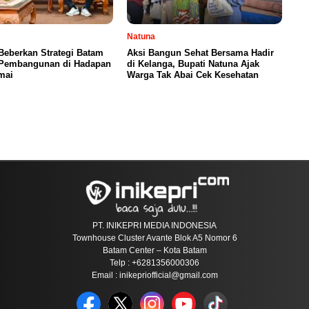
Natuna
Beberkan Strategi Batam
Aksi Bangun Sehat Bersama Hadir
 Pembangunan di Hadapan
di Kelanga, Bupati Natuna Ajak
mai
Warga Tak Abai Cek Kesehatan
PT. INIKEPRI MEDIA INDONESIA
Townhouse Cluster Avante Blok A5 Nomor 6
Batam Center – Kota Batam
Telp : +6281356000306
Email : inikepriofficial@gmail.com