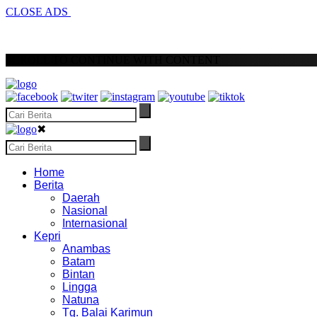
CLOSE ADS
SCROLL TO CONTINUE WITH CONTENT
✖
Home
Berita
Daerah
Nasional
Internasional
Kepri
Anambas
Batam
Bintan
Lingga
Natuna
Tg. Balai Karimun