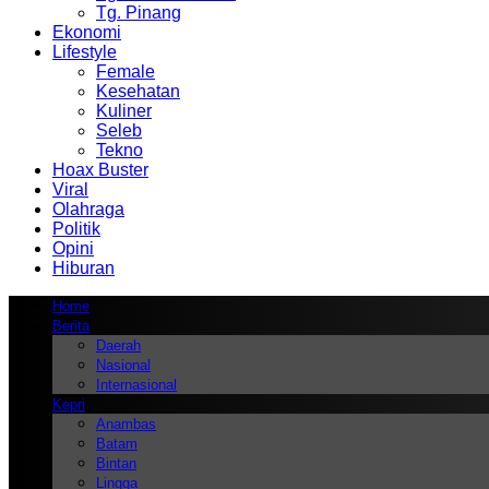
Tg. Pinang
Ekonomi
Lifestyle
Female
Kesehatan
Kuliner
Seleb
Tekno
Hoax Buster
Viral
Olahraga
Politik
Opini
Hiburan
Home
Berita
Daerah
Nasional
Internasional
Kepri
Anambas
Batam
Bintan
Lingga