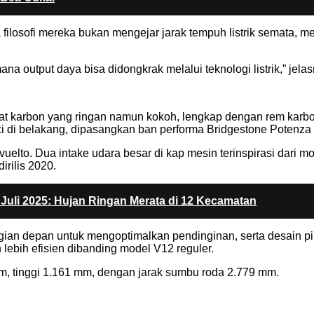
osofi mereka bukan mengejar jarak tempuh listrik semata, m
ana output daya bisa didongkrak melalui teknologi listrik,” jela
t karbon yang ringan namun kokoh, lengkap dengan rem kar
nci di belakang, dipasangkan ban performa Bridgestone Potenza 
uelto. Dua intake udara besar di kap mesin terinspirasi dari m
rilis 2020.
2 Juli 2025: Hujan Ringan Merata di 12 Kecamatan
gian depan untuk mengoptimalkan pendinginan, serta desain pi
ebih efisien dibanding model V12 reguler.
m, tinggi 1.161 mm, dengan jarak sumbu roda 2.779 mm.