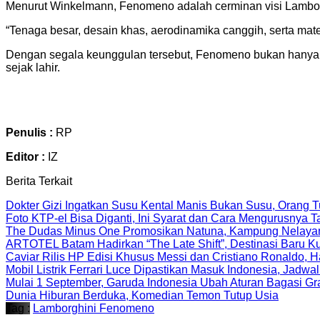
Menurut Winkelmann, Fenomeno adalah cerminan visi Lamborg
“Tenaga besar, desain khas, aerodinamika canggih, serta ma
Dengan segala keunggulan tersebut, Fenomeno bukan hanya seb
sejak lahir.
Penulis :
RP
Editor :
IZ
Berita Terkait
Dokter Gizi Ingatkan Susu Kental Manis Bukan Susu, Orang
Foto KTP-el Bisa Diganti, Ini Syarat dan Cara Mengurusnya
The Dudas Minus One Promosikan Natuna, Kampung Nelayan 
ARTOTEL Batam Hadirkan “The Late Shift”, Destinasi Baru K
Caviar Rilis HP Edisi Khusus Messi dan Cristiano Ronaldo, H
Mobil Listrik Ferrari Luce Dipastikan Masuk Indonesia, Jadw
Mulai 1 September, Garuda Indonesia Ubah Aturan Bagasi G
Dunia Hiburan Berduka, Komedian Temon Tutup Usia
Tag :
Lamborghini Fenomeno