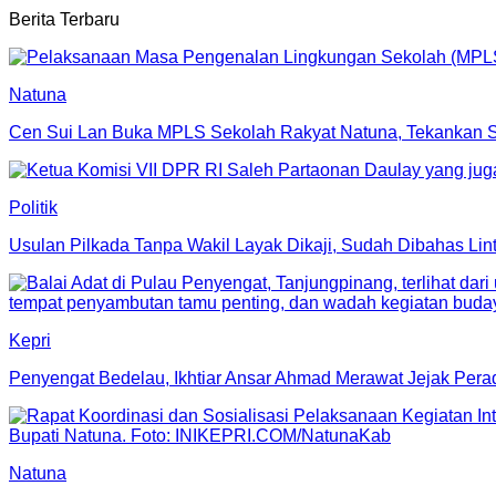
Berita Terbaru
Natuna
Cen Sui Lan Buka MPLS Sekolah Rakyat Natuna, Tekankan 
Politik
Usulan Pilkada Tanpa Wakil Layak Dikaji, Sudah Dibahas Lin
Kepri
Penyengat Bedelau, Ikhtiar Ansar Ahmad Merawat Jejak Per
Natuna