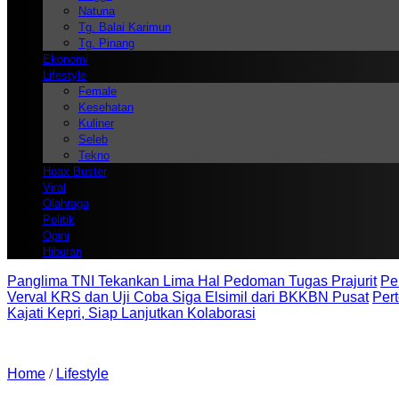
Natuna
Tg. Balai Karimun
Tg. Pinang
Ekonomi
Lifestyle
Female
Kesehatan
Kuliner
Seleb
Tekno
Hoax Buster
Viral
Olahraga
Politik
Opini
Hiburan
Panglima TNI Tekankan Lima Hal Pedoman Tugas Prajurit
Pe
Verval KRS dan Uji Coba Siga Elsimil dari BKKBN Pusat
Per
Kajati Kepri, Siap Lanjutkan Kolaborasi
Home
/
Lifestyle