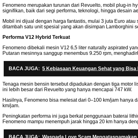
Fenomeno merupakan turunan dari Revuelto, mobil plug-in 
signifikan, baik dari segi performa, teknologi, hingga desain 
Mobil ini dijual dengan harga fantastis, mulai 3 juta Euro ata
ditambah satu unit spesial yang akan disimpan Lamborghini se
Performa V12 Hybrid Terkuat
Fenomeno dibekali mesin V12 6,5 liter naturally aspirated ya
Putaran mesinnya sanggup menembus 9.250 rpm, menghadirk
BACA JUGA:
5 Kebiasaan Keuangan Sehat yang Bisa 
Tenaga mesin bensin tersebut dipadukan dengan tiga motor li
ini lebih besar dari Revuelto yang hanya mencapai 747 kW.
Hasilnya, Fenomeno bisa melesat dari 0–100 km/jam hanya d
km/jam.
Peningkatan performa ini juga berkat penggunaan baterai lith
Fenomeno mampu menempuh jarak hingga 20 km hanya dengan t
BACA JUGA:
Waspada Love Scam Mengatasnamakan 