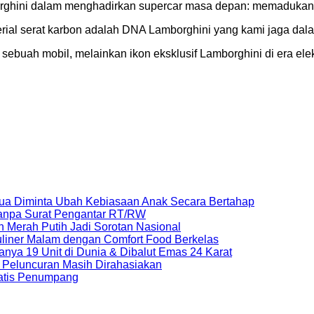
hini dalam menghadirkan supercar masa depan: memadukan kek
terial serat karbon adalah DNA Lamborghini yang kami jaga da
uah mobil, melainkan ikon eksklusif Lamborghini di era elekt
 Tua Diminta Ubah Kebiasaan Anak Secara Bertahap
 Tanpa Surat Pengantar RT/RW
Merah Putih Jadi Sorotan Nasional
uliner Malam dengan Comfort Food Berkelas
anya 19 Unit di Dunia & Dibalut Emas 24 Karat
al Peluncuran Masih Dirahasiakan
ratis Penumpang