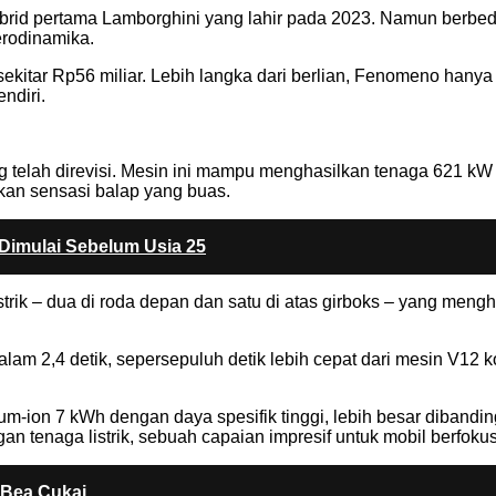
hybrid pertama Lamborghini yang lahir pada 2023. Namun be
aerodinamika.
u sekitar Rp56 miliar. Lebih langka dari berlian, Fenomeno hany
ndiri.
ng telah direvisi. Mesin ini mampu menghasilkan tenaga 621 kW
an sensasi balap yang buas.
Dimulai Sebelum Usia 25
strik – dua di roda depan dan satu di atas girboks – yang me
alam 2,4 detik, sepersepuluh detik lebih cepat dari mesin V
ium-ion 7 kWh dengan daya spesifik tinggi, lebih besar dibandi
enaga listrik, sebuah capaian impresif untuk mobil berfokus
Bea Cukai