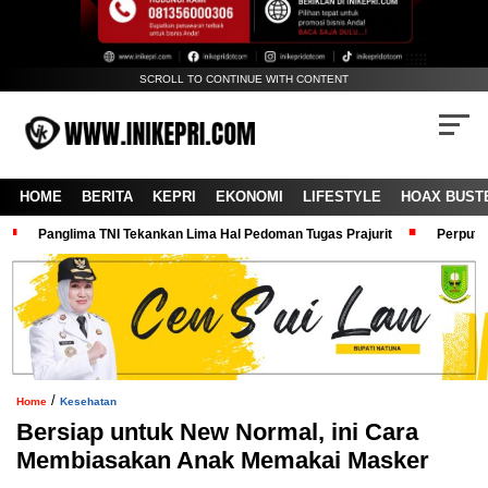
SCROLL TO CONTINUE WITH CONTENT
HOME
BERITA
KEPRI
EKONOMI
LIFESTYLE
HOAX BUST
Panglima TNI Tekankan Lima Hal Pedoman Tugas Prajurit
Perputa
/
Home
Kesehatan
Bersiap untuk New Normal, ini Cara
Membiasakan Anak Memakai Masker