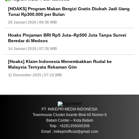
[HOAKS] Program Makan Bergizi Gratis Diubah Jadi Uang
Tunai Rp300.000 per Bulan
29 Januari 2026 | 09:36 WIB
Hoaks Pinjaman BRI Rp5 Juta–Rp500 Juta Tanpa Survei
Beredar di Medsos
14 Januari 2026 | 07:30 WIB
[Hoaks] Klaim Indonesia Menembakkan Rudal ke
Malaysia Ternyata Rekaman Gim
11 Desember 2025 | 07:10 WIB
PT. INIKEPRI MEDIA INDONESIA
Townhouse Cluster Avante Blok A5 Nomor 6
Batam Center – Kota Batam
Telp : +6281356000306
Email : inikepriofficial@gmail.com