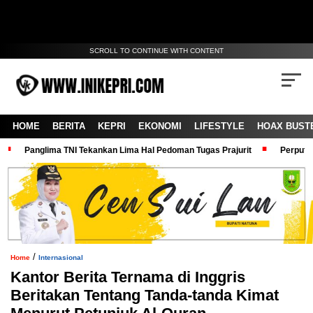
SCROLL TO CONTINUE WITH CONTENT
HOME
BERITA
KEPRI
EKONOMI
LIFESTYLE
HOAX BUST
Panglima TNI Tekankan Lima Hal Pedoman Tugas Prajurit
Perputa
/
Home
Internasional
Kantor Berita Ternama di Inggris
Beritakan Tentang Tanda-tanda Kimat