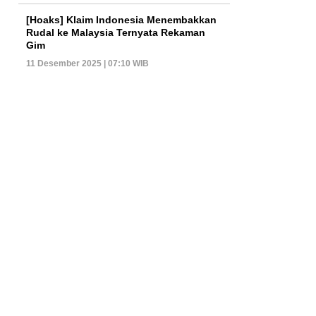
[Hoaks] Klaim Indonesia Menembakkan
Rudal ke Malaysia Ternyata Rekaman
Gim
11 Desember 2025 | 07:10 WIB