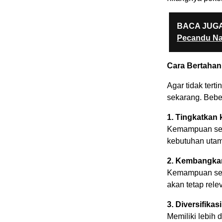
BACA JUGA
Pecandu Na
Cara Bertahan
Agar tidak terti
sekarang. Beber
1. Tingkatkan 
Kemampuan seper
kebutuhan utama
2. Kembangkan 
Kemampuan sepe
akan tetap rele
3. Diversifika
Memiliki lebih 