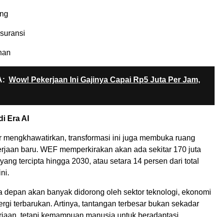
ang
asuransi
nan
:
Wow! Pekerjaan Ini Gajinya Capai Rp5 Juta Per Jam,
i Era AI
r mengkhawatirkan, transformasi ini juga membuka ruang
erjaan baru. WEF memperkirakan akan ada sekitar 170 juta
yang tercipta hingga 2030, atau setara 14 persen dari total
ni.
 depan akan banyak didorong oleh sektor teknologi, ekonomi
energi terbarukan. Artinya, tantangan terbesar bukan sekadar
rjaan, tetapi kemampuan manusia untuk beradaptasi.