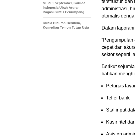
terstruktur, dan
Mulai 1 September, Garuda
Indonesia Ubah Aturan
administrasi, h
Bagasi Gratis Penumpang
otomatis dengan 
Dunia Hiburan Berduka,
Dalam laporann
Komedian Temon Tutup Usia
“Pengumpulan d
cepat dan akura
sektor seperti 
Berikut sejuml
bahkan menghil
Petugas laya
Teller bank
Staf input dat
Kasir ritel da
Asisten admin