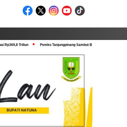
i Rp369,8 Triliun
Pemko Tanjungpinang Sambut Baik Pra Verval KRS dan