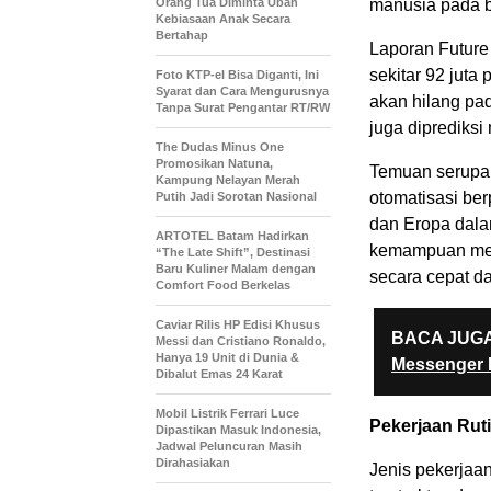
Orang Tua Diminta Ubah
manusia pada be
Kebiasaan Anak Secara
Bertahap
Laporan Future
sekitar 92 juta 
Foto KTP-el Bisa Diganti, Ini
Syarat dan Cara Mengurusnya
akan hilang pad
Tanpa Surat Pengantar RT/RW
juga diprediksi
The Dudas Minus One
Promosikan Natuna,
Temuan serupa 
Kampung Nelayan Merah
otomatisasi ber
Putih Jadi Sorotan Nasional
dan Eropa dala
ARTOTEL Batam Hadirkan
kemampuan mes
“The Late Shift”, Destinasi
Baru Kuliner Malam dengan
secara cepat da
Comfort Food Berkelas
Caviar Rilis HP Edisi Khusus
BACA JUGA
Messi dan Cristiano Ronaldo,
Hanya 19 Unit di Dunia &
Messenger D
Dibalut Emas 24 Karat
Mobil Listrik Ferrari Luce
Pekerjaan Rut
Dipastikan Masuk Indonesia,
Jadwal Peluncuran Masih
Dirahasiakan
Jenis pekerjaan 