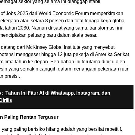
rbagai sektor yang selama ini dianggap stabil.
 of Jobs 2025 dari World Economic Forum memperkirakan
pekerjaan atau setara 8 persen dari total tenaga kerja global
a tahun 2030. Namun di saat yang sama, transformasi ini
 menciptakan peluang baru dalam skala besar.
datang dari McKinsey Global Institute yang menyebut
potensi menggeser hingga 12 juta pekerja di Amerika Serikat
m lima tahun ke depan. Perubahan ini terutama dipicu oleh
in yang semakin canggih dalam menangani pekerjaan rutin
n presisi.
:
Tahun Ini Fitur AI di Whatsapp, Instagram, dan
irilis
in Paling Rentan Tergusur
yang paling berisiko hilang adalah yang bersifat repetitif,