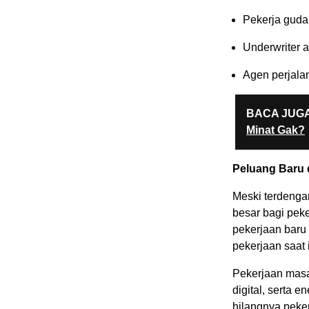
Pekerja gud
Underwriter 
Agen perjala
BACA JUGA
Minat Gak?
Peluang Baru d
Meski terdenga
besar bagi pek
pekerjaan baru 
pekerjaan saat i
Pekerjaan masa
digital, serta 
hilangnya peke