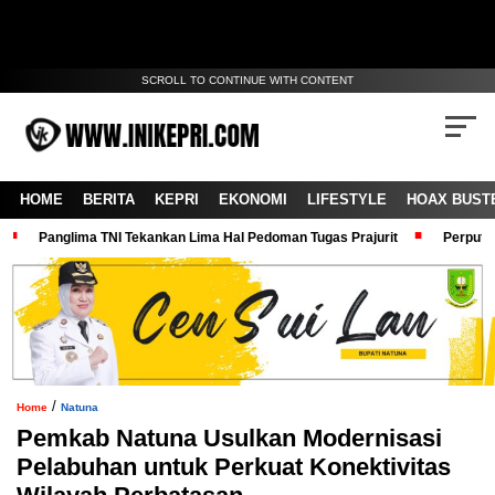
SCROLL TO CONTINUE WITH CONTENT
HOME
BERITA
KEPRI
EKONOMI
LIFESTYLE
HOAX BUST
Panglima TNI Tekankan Lima Hal Pedoman Tugas Prajurit
Perputa
/
Home
Natuna
Pemkab Natuna Usulkan Modernisasi
Pelabuhan untuk Perkuat Konektivitas