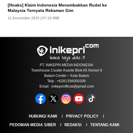
[Hoaks] Klaim Indonesia Menembakkan Rudal ke
Malaysia Ternyata Rekaman Gim
11 Desember 2025 | 07:10 WIB
PT. INIKEPRI MEDIA INDONESIA
Townhouse Cluster Avante Blok A5 Nomor 6
Batam Center – Kota Batam
Telp : +6281356000306
Email : inikepriofficial@gmail.com
HUBUNGI KAMI
PRIVACY POLICY
PEDOMAN MEDIA SIBER
REDAKSI
TENTANG KAMI