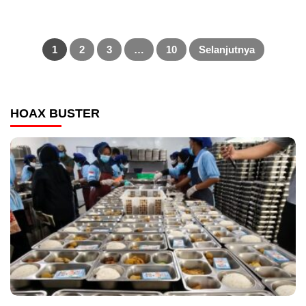
Paginasi
pos
1
2
3
…
10
Selanjutnya
HOAX BUSTER