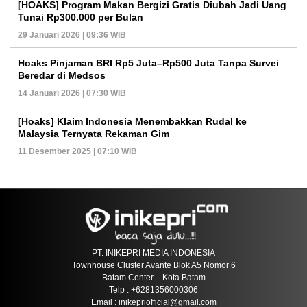
[HOAKS] Program Makan Bergizi Gratis Diubah Jadi Uang
Tunai Rp300.000 per Bulan
29 Januari 2026 | 09:36 WIB
Hoaks Pinjaman BRI Rp5 Juta–Rp500 Juta Tanpa Survei
Beredar di Medsos
14 Januari 2026 | 07:30 WIB
[Hoaks] Klaim Indonesia Menembakkan Rudal ke
Malaysia Ternyata Rekaman Gim
11 Desember 2025 | 07:10 WIB
PT. INIKEPRI MEDIA INDONESIA
Townhouse Cluster Avante Blok A5 Nomor 6
Batam Center – Kota Batam
Telp : +6281356000306
Email : inikepriofficial@gmail.com