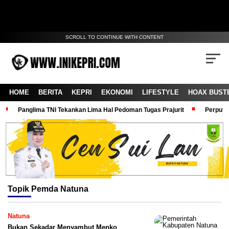
SCROLL TO CONTINUE WITH CONTENT
HOME
BERITA
KEPRI
EKONOMI
LIFESTYLE
HOAX BUST
Panglima TNI Tekankan Lima Hal Pedoman Tugas Prajurit
Perputa
Topik
Pemda Natuna
Natuna
Bukan Sekadar Menyambut Menko