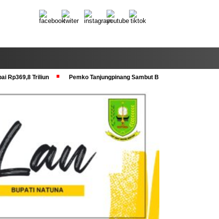
i Rp369,8 Triliun
Pemko Tanjungpinang Sambut Baik Pra Verval KRS dan