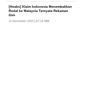
[Hoaks] Klaim Indonesia Menembakkan
Rudal ke Malaysia Ternyata Rekaman
Gim
11 Desember 2025 | 07:10 WIB