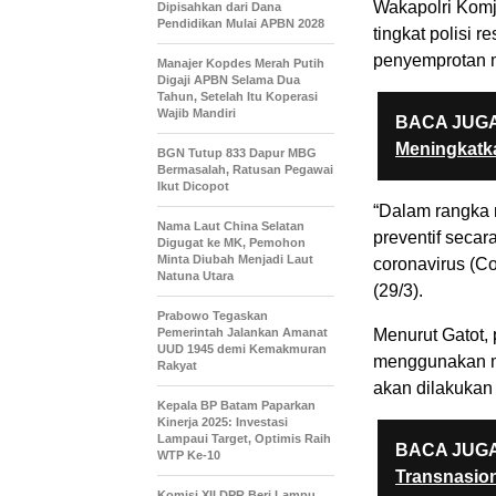
Wakapolri Komj
Dipisahkan dari Dana
Pendidikan Mulai APBN 2028
tingkat polisi 
penyemprotan m
Manajer Kopdes Merah Putih
Digaji APBN Selama Dua
Tahun, Setelah Itu Koperasi
Wajib Mandiri
BACA JUGA
Meningkatka
BGN Tutup 833 Dapur MBG
Bermasalah, Ratusan Pegawai
Ikut Dicopot
“Dalam rangka 
Nama Laut China Selatan
preventif secar
Digugat ke MK, Pemohon
Minta Diubah Menjadi Laut
coronavirus (Co
Natuna Utara
(29/3).
Prabowo Tegaskan
Pemerintah Jalankan Amanat
Menurut Gatot,
UUD 1945 demi Kemakmuran
menggunakan m
Rakyat
akan dilakukan
Kepala BP Batam Paparkan
Kinerja 2025: Investasi
Lampaui Target, Optimis Raih
BACA JUGA
WTP Ke-10
Transnasio
Komisi XII DPR Beri Lampu