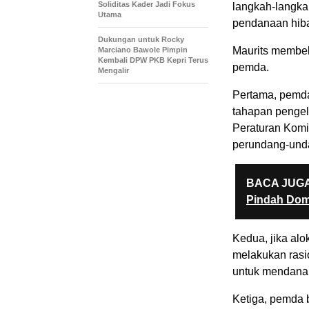
Soliditas Kader Jadi Fokus
langkah-langka
Utama
pendanaan hiba
Dukungan untuk Rocky
Maurits membeb
Marciano Bawole Pimpin
Kembali DPW PKB Kepri Terus
pemda.
Mengalir
Pertama, pemd
tahapan pengel
Peraturan Kom
perundang-und
BACA JUGA
Pindah Domi
Kedua, jika alo
melakukan rasio
untuk mendanai
Ketiga, pemda 