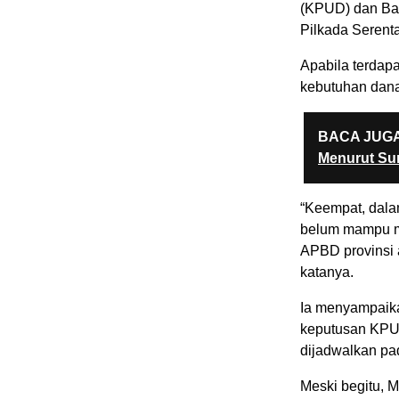
(KPUD) dan Ba
Pilkada Serent
Apabila terdap
kebutuhan dana
BACA JUGA
Menurut Su
“Keempat, dala
belum mampu m
APBD provinsi 
katanya.
Ia menyampaika
keputusan KPU 
dijadwalkan pa
Meski begitu, 