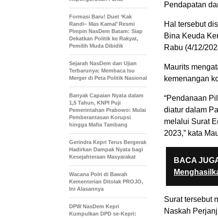
Pendapatan da
Formasi Baru! Duet ‘Kak
Hal tersebut di
Randi– Mas Kamal’ Resmi
Pimpin NasDem Batam: Siap
Bina Keuda Kem
Dekatkan Politik ke Rakyat,
Pemilih Muda Dibidik
Rabu (4/12/202
Sejarah NasDem dan Ujian
Maurits mengat
Terbarunya: Membaca Isu
kemenangan kot
Merger di Peta Politik Nasional
Banyak Capaian Nyata dalam
“Pendanaan Pi
1,5 Tahun, KNPI Puji
diatur dalam P
Pemerintahan Prabowo: Mulai
Pemberantasan Korupsi
melalui Surat 
hingga Mafia Tambang
2023,” kata Mau
Gerindra Kepri Terus Bergerak
Hadirkan Dampak Nyata bagi
Kesejahteraan Masyarakat
BACA JUGA
Menghasilka
Wacana Polri di Bawah
Kementerian Ditolak PROJO,
Ini Alasannya
Surat tersebut
DPW NasDem Kepri
Naskah Perjanj
Kumpulkan DPD se-Kepri: