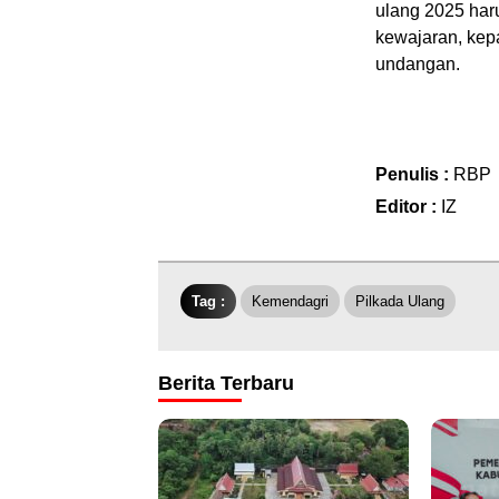
ulang 2025 haru
kewajaran, kepa
undangan.
Penulis :
RBP
Editor :
IZ
Tag :
Kemendagri
Pilkada Ulang
Berita Terbaru