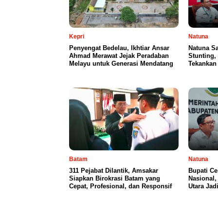
Kepri
Natuna
Penyengat Bedelau, Ikhtiar Ansar
Natuna S
Ahmad Merawat Jejak Peradaban
Stunting,
Melayu untuk Generasi Mendatang
Tekankan 
Batam
Natuna
311 Pejabat Dilantik, Amsakar
Bupati Ce
Siapkan Birokrasi Batam yang
Nasional
Cepat, Profesional, dan Responsif
Utara Jad