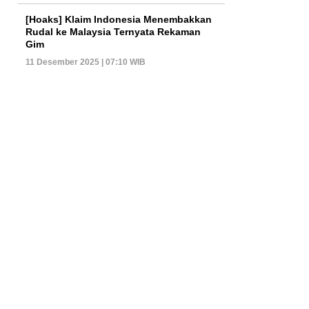
[Hoaks] Klaim Indonesia Menembakkan
Rudal ke Malaysia Ternyata Rekaman
Gim
11 Desember 2025 | 07:10 WIB