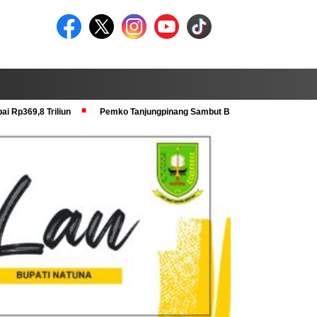
i Rp369,8 Triliun
Pemko Tanjungpinang Sambut Baik Pra Verval KRS dan