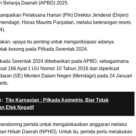
n Belanja Daerah (APBD) 2025.
sampaikan Pelaksana Harian (Plh) Direktur Jenderal (Dirjen)
endagri, Horas Maurits Panjaitan, melalui keterangan resmi,
4).
akan, upaya itu penting untuk mengantisipasi adanya
ak kosong pada Pilkada Serentak 2024.
lkada Serentak 2024 dibebankan pada APBD, sebagaimana
asal 166 Ayat 1 UU Nomor 10 Tahun 2016 dan diperkuat
Edaran (SE) Menteri Dalam Negeri (Mendagri) pada 24 Januari
rits.
:
Tito Karnavian : Pilkada Asimetris, Biar Tidak
n Efek Negatif
 mendorong pemda untuk mengalokasikan anggaran melalui
ian Hibah Daerah (NPHD). Untuk itu, pemda perlu melakukan