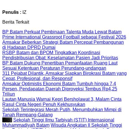
Penulis :
IZ
Berita Terkait
BP Batam Perkuat Pembinaan Talenta Muda Lewat Batam
Prime International Grassroot Football sebagai Festival 2026
Amsakar Beberkan Strategi Batam Percepat Pembangunan
di Hadapan DPRD Dumai
RSBP Batam dan BPOM Tingkatkan Koordinasi
Pendistribusian Obat: Keselamatan Pasien Jadi Prioritas
BP Batam Dukung Penertiban Pemanfaatan Ruang Laut
Sesuai Ketentuan Peraturan Perundang-undangan
311 Pejabat Dilantik, Amsakar Siapkan Birokrasi Batam yang
Cepat, Profesional, dan Responsif
Amsakar Optimistis Ekonomi Batam Tumbuh hingga 7,4
Persen, Pendapatan Daerah Diproyeksi Tembus Rp4,25
Triliun
Lautan Manusia Warnai Kepri Bersholawat 3, Malam Cinta
Rasul Cinta Negeri Penuh Kekhusyukan
Sekolah Terintegrasi Merah Putih, Menumbuhkan Mimpi di
Tanah Rempang-Galang
Tag :
Sekolah Tinggi Ilmu Tarbiyah (STIT) Internasional
Muhammadiyah Batam
Wisuda Angkatan II Sekolah Tinggi