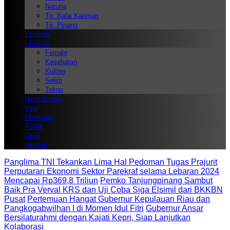
Natuna
Tg. Balai Karimun
Tg. Pinang
Ekonomi
Lifestyle
Female
Kesehatan
Kuliner
Seleb
Tekno
Hoax Buster
Viral
Olahraga
Politik
Opini
Hiburan
Panglima TNI Tekankan Lima Hal Pedoman Tugas Prajurit
Perputaran Ekonomi Sektor Parekraf selama Lebaran 2024
Mencapai Rp369,8 Triliun
Pemko Tanjungpinang Sambut
Baik Pra Verval KRS dan Uji Coba Siga Elsimil dari BKKBN
Pusat
Pertemuan Hangat Gubernur Kepulauan Riau dan
Pangkogabwilhan I di Momen Idul Fitri
Gubernur Ansar
Bersilaturahmi dengan Kajati Kepri, Siap Lanjutkan
Kolaborasi