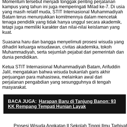
Momentum tersebut menjadi tonggak penting perjalanan
kampus yang tahun ini juga memperingati Milad ke-7. Di usia
yang masih relatif muda, STIT Internasional Muhammadiyah
Batam terus menunjukkan komitmennya dalam mencetak
tenaga pendidik yang tidak hanya unggul secara akademik,
tetapi juga memiliki karakter dan nilai-nilai keislaman yang
kuat.
Suasana haru dan bangga menyelimuti prosesi wisuda yang
dihadiri keluarga wisudawan, civitas akademika, tokoh
Muhammadiyah, serta sejumlah pejabat dari pemerintah dan
dunia pendidikan.
Ketua STIT Internasional Muhammadiyah Batam, Arifuddin
Jalil, mengatakan bahwa wisuda bukanlah garis akhir
perjuangan para mahasiswa, melainkan awal dari
perjalanan pengabdian yang sesungguhnya di tengah
masyarakat.
BACA JUGA:
Harapan Baru di Tanjung Banon: 93
KK Rempang Tempati Hunian Layak
Prosesi Wisuda Angkatan II Sekolah Tinggi Ilmu Tarb