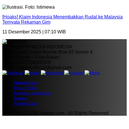
[Hoaks] Klaim Indonesia Menembakkan Rudal ke Malaysia
Ternyata Rekaman Gim
11 Desember 2025 | 07:10 WIB
PT. INIKEPRI MEDIA INDONESIA
Townhouse Cluster Avante Blok A5 Nomor 6
Batam Center – Kota Batam
Telp : +6281356000306
Email : inikepriofficial@gmail.com
Hubungi Kami
Privacy Policy
Pedoman Media Siber
Redaksi
Tentang Kami
Copyright © 2026 inikepri.com - All Rights Reserved