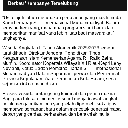
Berbau 'Kampanye Terselubung'
“Usia tujuh tahun merupakan perjalanan yang masih muda.
Kami berharap STIT Internasional Muhammadiyah Batam
terus berkembang, menambah program studi baru, dan
memberikan manfaat yang lebih luas bagi masyarakat,”
ungkapnya.
Wisuda Angkatan II Tahun Akademik
2025/2026
tersebut
turut dihadiri Direktur Jenderal Pendidikan Tinggi
Keagamaan Islam Kementerian Agama RI, Rafiq Zainul
Mun’in, Koordinator Kopertais Wilayah XII Riau-Kepri Leny
Novianti, Ketua Badan Pembina Harian STIT Internasional
Muhammadiyah Batam Suparman, perwakilan Pemerintah
Provinsi Kepulauan Riau, Pemerintah Kota Batam, serta
sejumlah tokoh pendidikan.
Prosesi wisuda berlangsung khidmat dan penuh makna.
Bagi para lulusan, momen tersebut menjadi awal langkah
untuk mengabdikan ilmu yang telah diperoleh, sekaligus
membawa semangat baru dalam mencetak generasi masa
depan yang cerdas, berkarakter, dan berakhlak mulia.