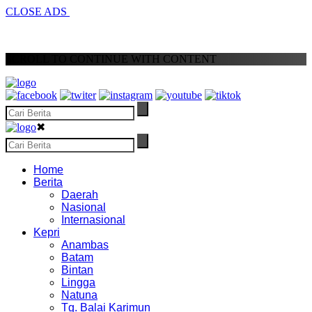
CLOSE ADS
SCROLL TO CONTINUE WITH CONTENT
✖
Home
Berita
Daerah
Nasional
Internasional
Kepri
Anambas
Batam
Bintan
Lingga
Natuna
Tg. Balai Karimun