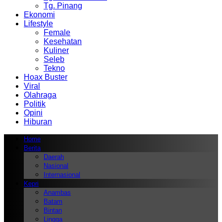
Tg. Pinang
Ekonomi
Lifestyle
Female
Kesehatan
Kuliner
Seleb
Tekno
Hoax Buster
Viral
Olahraga
Politik
Opini
Hiburan
Home
Berita
Daerah
Nasional
Internasional
Kepri
Anambas
Batam
Bintan
Lingga